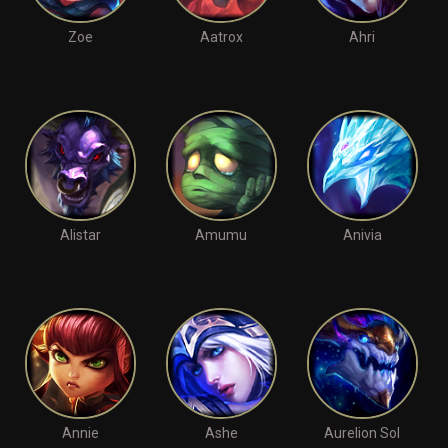
Zoe
Aatrox
Ahri
Alistar
Amumu
Anivia
Annie
Ashe
Aurelion Sol