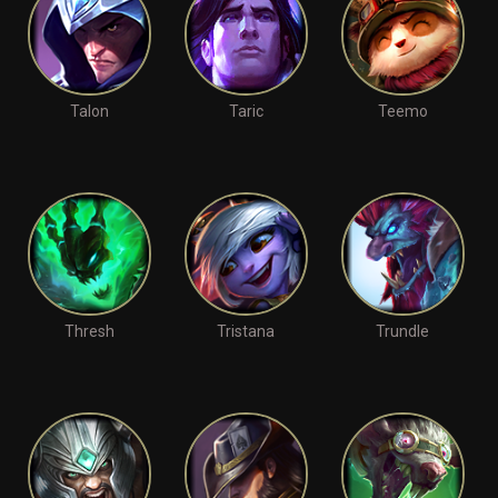
Talon
Taric
Teemo
Thresh
Tristana
Trundle