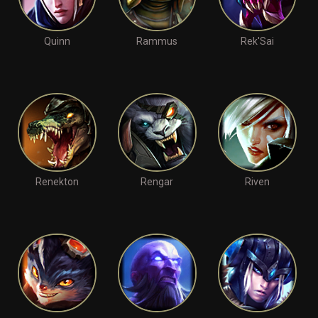
Quinn
Rammus
Rek'Sai
Renekton
Rengar
Riven