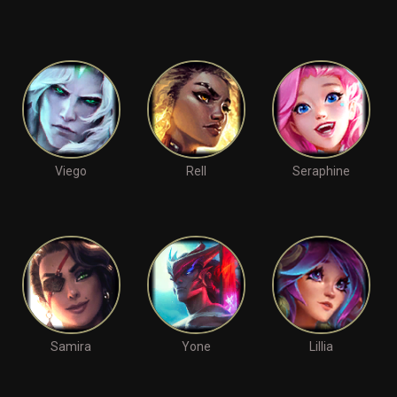
Viego
Rell
Seraphine
Samira
Yone
Lillia