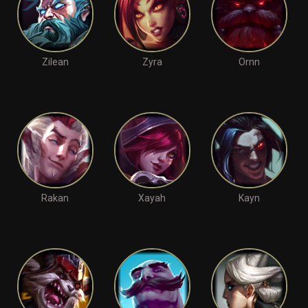
Zilean
Zyra
Ornn
Rakan
Xayah
Kayn