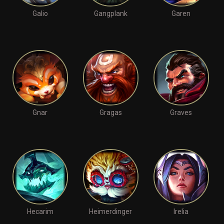
Galio
Gangplank
Garen
Gnar
Gragas
Graves
Hecarim
Heimerdinger
Irelia