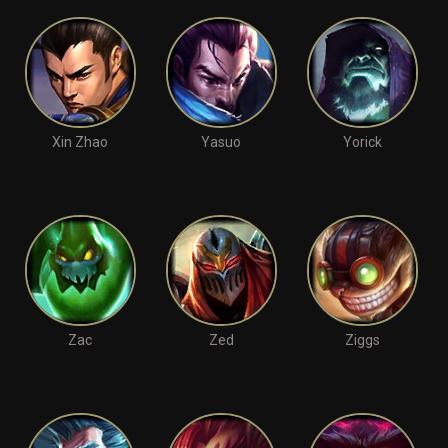
Xin Zhao
Yasuo
Yorick
Zac
Zed
Ziggs