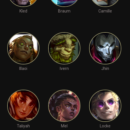
Kled
Braum
Camille
Illaoi
Ivern
Jhin
Taliyah
Mel
Locke