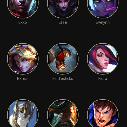
Ekko
Elise
Evelynn
Ezreal
Fiddlesticks
Fiora