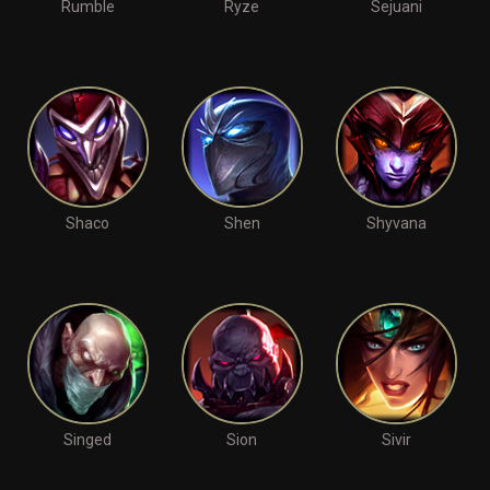
Rumble
Ryze
Sejuani
Shaco
Shen
Shyvana
Singed
Sion
Sivir