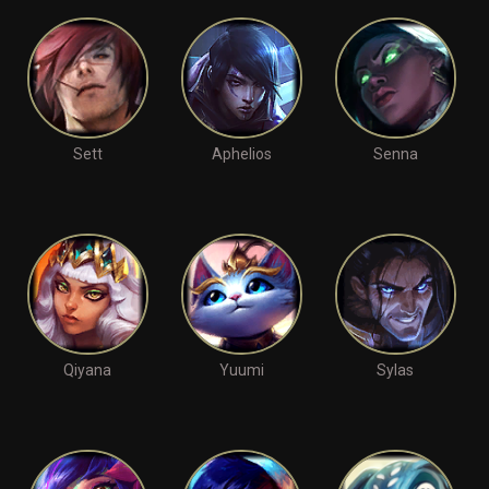
Sett
Aphelios
Senna
Qiyana
Yuumi
Sylas