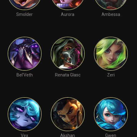
Smolder
Aurora
Ambessa
Bel'Veth
Renata Glasc
Zeri
Vex
Akshan
Gwen