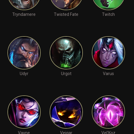
Tryndamere
Twisted Fate
Twitch
Udyr
Urgot
Varus
Vayne
Veigar
Vel'Koz