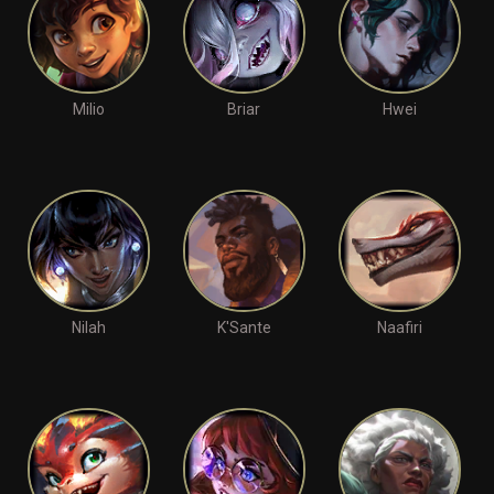
Milio
Briar
Hwei
Nilah
K'Sante
Naafiri