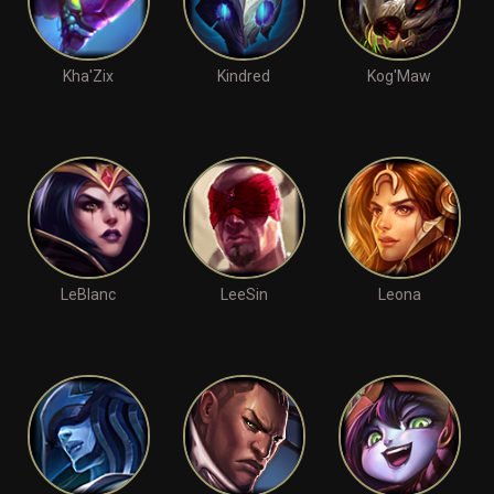
Kha'Zix
Kindred
Kog'Maw
LeBlanc
LeeSin
Leona