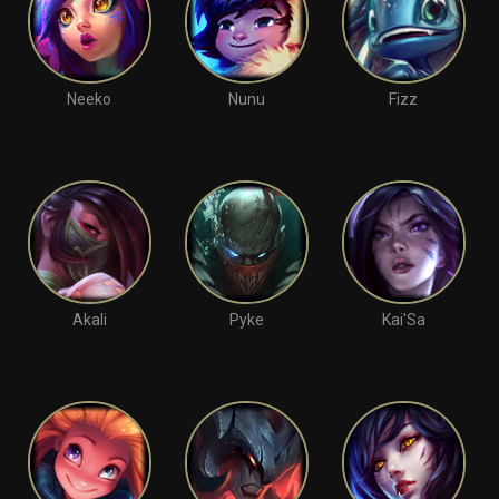
Neeko
Nunu
Fizz
Akali
Pyke
Kai'Sa