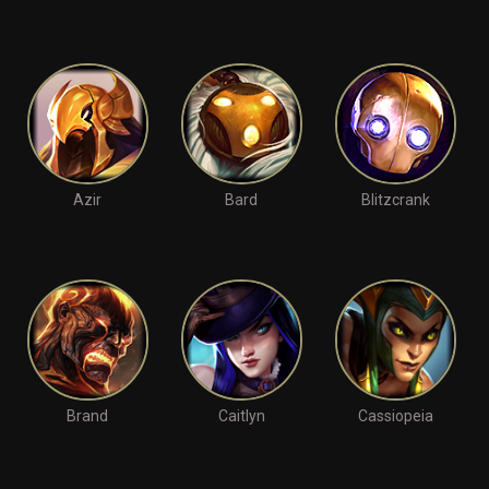
Azir
Bard
Blitzcrank
Brand
Caitlyn
Cassiopeia