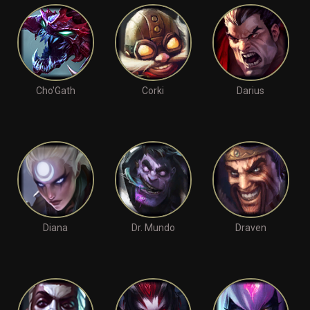
Cho'Gath
Corki
Darius
Diana
Dr. Mundo
Draven