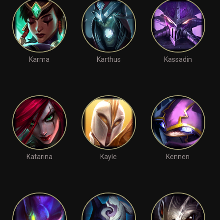
Karma
Karthus
Kassadin
Katarina
Kayle
Kennen