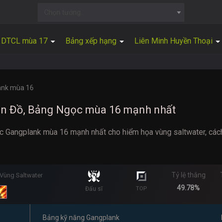
Chọn tướng...
DTCL mùa 17
Bảng xếp hạng
Liên Minh Huyền Thoại
ank mùa 16
ên Đồ, Bảng Ngọc mùa 16 mạnh nhất
 Gangplank mùa 16 mạnh nhất cho hiểm họa vùng saltwater, các
Tỷ lệ thắng
Vùng Saltwater
49.78%
Đấu sĩ
TOP
Bảng kỹ năng Gangplank