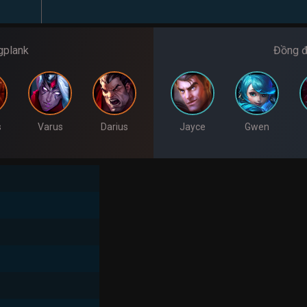
gplank
Đồng đ
s
Varus
Darius
Jayce
Gwen