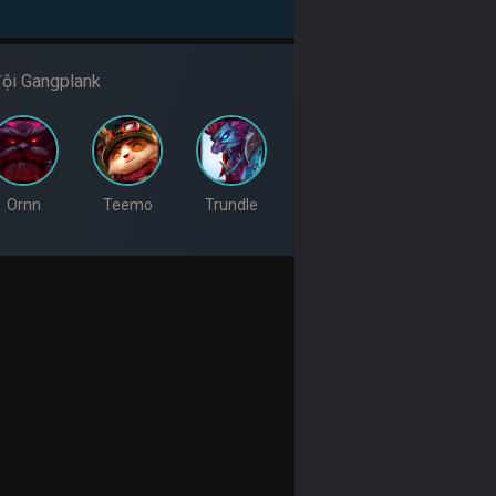
ội Gangplank
Ornn
Teemo
Trundle