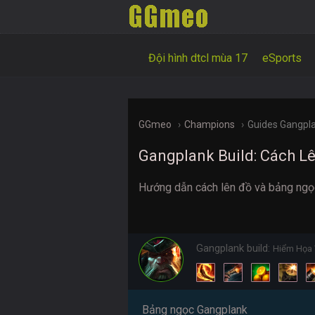
Đội hình dtcl mùa 17
eSports
GGmeo
Champions
Guides Gangpl
Gangplank Build: Cách L
Hướng dẫn cách lên đồ và bảng ngọc
Gangplank build:
Hiểm Họa 
Bảng ngọc Gangplank