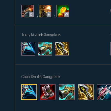
Q
E
W
›
›
Trang bị chính Gangplank
Cách lên đồ Gangplank