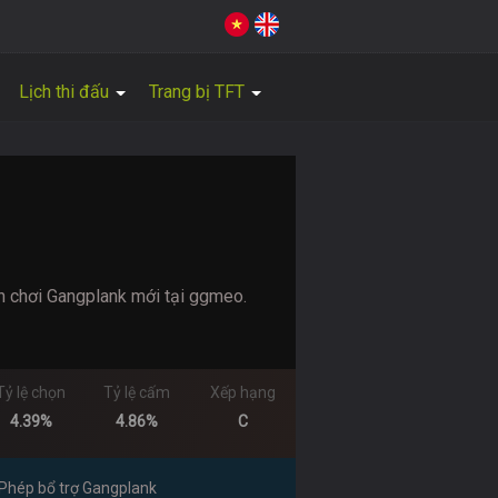
Lịch thi đấu
Trang bị TFT
h chơi Gangplank mới tại ggmeo.
Tỷ lệ chọn
Tỷ lệ cấm
Xếp hạng
4.39%
4.86%
C
Phép bổ trợ Gangplank