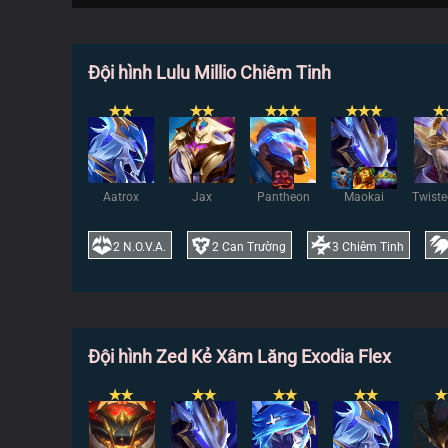
Đội hình Lulu Millio Chiêm Tinh
✭
✭
✭
✭
✭
✭
✭
✭
✭
✭
✭
Aatrox
Jax
Pantheon
Maokai
Twiste
2
N.O.V.A.
2
Can Trường
3
Chiêm Tinh
Đội hình Zed Kẻ Xâm Lăng Exodia Flex
✭
✭
✭
✭
✭
✭
✭
✭
✭