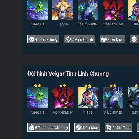
Meepsie
Leona
Bia & Bayin
Mordekaiser
Ill
4
Tiên Phong
2
Viễn Chinh
3
Du Mục
Đội hình Veigar Tinh Linh Chuông
✭
✭
✭
✭
✭
✭
✭
✭
✭
Meepsie
Mordekaiser
Illaoi
Bia & Bayin
Ram
5
Tinh Linh Chuông
3
Du Mục
2
Hắc Tinh