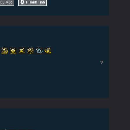
Du Mục
1
Hành Tinh
🔽