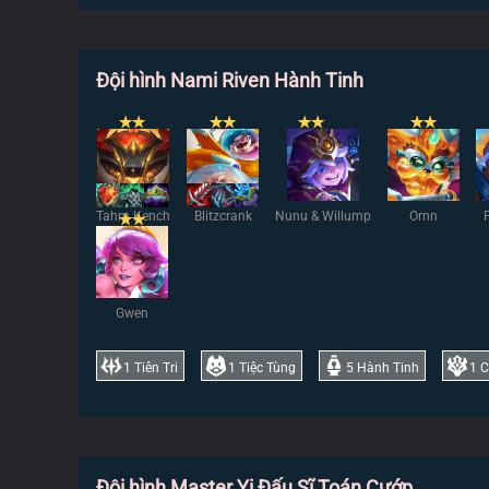
Đội hình Nami Riven Hành Tinh
✭
✭
✭
✭
✭
✭
✭
✭
Tahm Kench
Blitzcrank
Nunu & Willump
Ornn
✭
✭
Gwen
1
Tiên Tri
1
Tiệc Tùng
5
Hành Tinh
1
C
Đội hình Master Yi Đấu Sĩ Toán Cướp