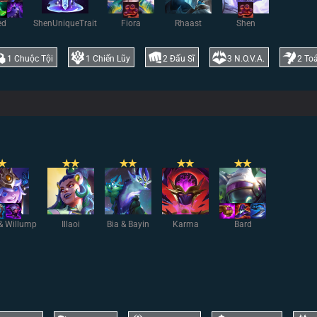
ed
ShenUniqueTrait
Fiora
Rhaast
Shen
1
Chuộc Tội
1
Chiến Lũy
2
Đấu Sĩ
3
N.O.V.A.
2
To
✭
✭
✭
✭
✭
✭
✭
✭
✭
& Willump
Illaoi
Bia & Bayin
Karma
Bard