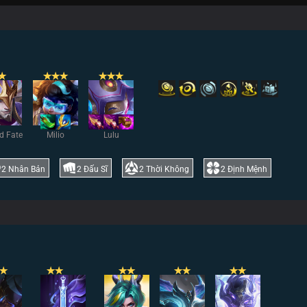
✭
✭
✭
✭
✭
✭
✭
d Fate
Milio
Lulu
2
Nhân Bản
2
Đấu Sĩ
2
Thời Không
2
Định Mệnh
✭
✭
✭
✭
✭
✭
✭
✭
✭