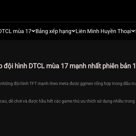
DTCL mùa 17
Bảng xếp hạng
Liên Minh Huyền Thoại
p đội hình DTCL mùa 17 mạnh nhất phiên bản 1
à những đội hình TFT mạnh theo meta được ggmeo tổng hợp trong đấu trư
 cao, dễ chơi và được hầu hết các game thủ ưu thích sử dụng nhiều trong