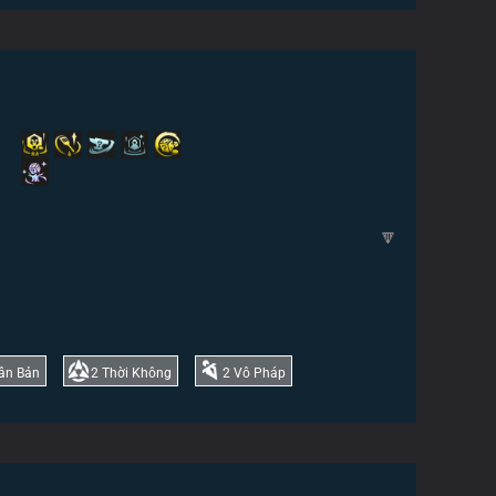
🔽
ân Bản
2
Thời Không
2
Vô Pháp