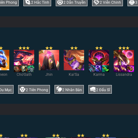
iên Phong
2
Hắc Tinh
2
Dẫn Truyền
2
Viễn Chinh
3
✭
✭
✭
✭
✭
✭
✭
✭
✭
✭
✭
✭
✭
heon
Cho'Gath
Jhin
Kai'Sa
Karma
Lissandra
Du Mục
2
Tiên Phong
2
Nhân Bản
2
Đấu Sĩ
✭
✭
✭
✭
✭
✭
✭
✭
✭