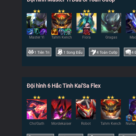
✭
✭
✭
✭
✭
✭
✭
✭
✭
Master Yi
Tahm Kench
Fiora
Gragas
Mao
1
Tiên Tri
1
Song Đấu
4
Toán Cướp
4
Đội hình 6 Hắc Tinh Kai'Sa Flex
✭
✭
✭
✭
✭
✭
✭
✭
✭
Cho'Gath
Mordekaiser
Robot
Tahm Kench
Nunu 