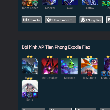
Tahm Kench
Maokai
Akali
Aatrox
Z
1
Tiên Tri
1
Thợ Săn Vũ Trụ
1
Song Đấu
Đội hình AP Tiên Phong Exodia Flex
✭
✭
✭
✭
✭
✭
✭
✭
✭
Rhaast
Mordekaiser
Meepsie
Blitzcrank
Nunu 
✭
✭
Sona