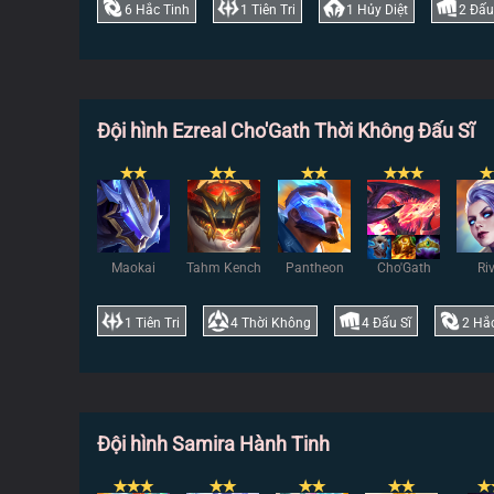
6
Hắc Tinh
1
Tiên Tri
1
Hủy Diệt
2
Đấu
Đội hình Ezreal Cho'Gath Thời Không Đấu Sĩ
✭
✭
✭
✭
✭
✭
✭
✭
✭
✭
Maokai
Tahm Kench
Pantheon
Cho'Gath
Ri
1
Tiên Tri
4
Thời Không
4
Đấu Sĩ
2
Hắc
Đội hình Samira Hành Tinh
✭
✭
✭
✭
✭
✭
✭
✭
✭
✭