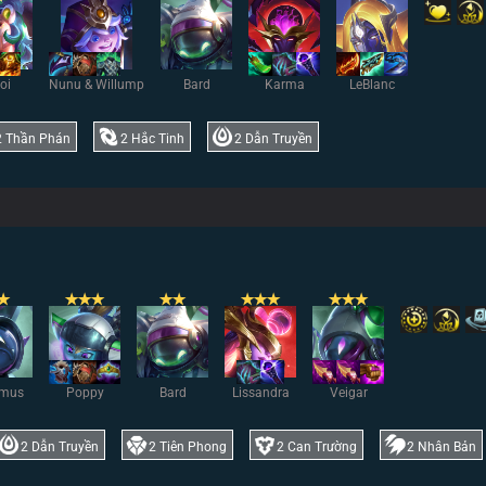
aoi
Nunu & Willump
Bard
Karma
LeBlanc
2
Thần Phán
2
Hắc Tinh
2
Dẫn Truyền
✭
✭
✭
✭
✭
✭
✭
✭
✭
✭
✭
✭
mus
Poppy
Bard
Lissandra
Veigar
2
Dẫn Truyền
2
Tiên Phong
2
Can Trường
2
Nhân Bản