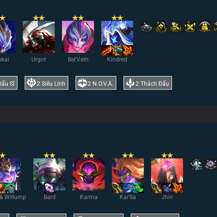
✭
✭
✭
✭
✭
✭
✭
kai
Urgot
Bel'Veth
Kindred
Đấu Sĩ
2
Siêu Linh
2
N.O.V.A.
2
Thách Đấu
✭
✭
✭
✭
✭
✭
✭
✭
✭
& Willump
Bard
Karma
Kai'Sa
Jhin