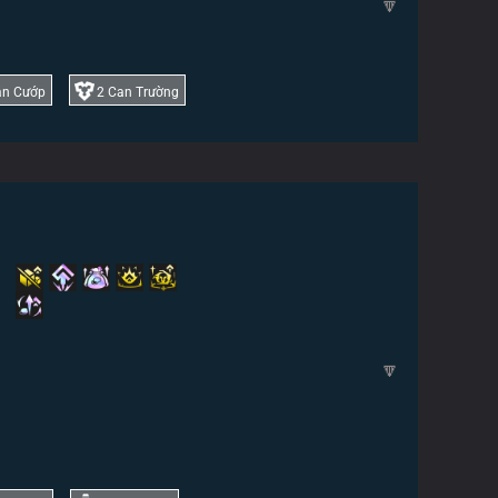
🔽
án Cướp
2
Can Trường
🔽