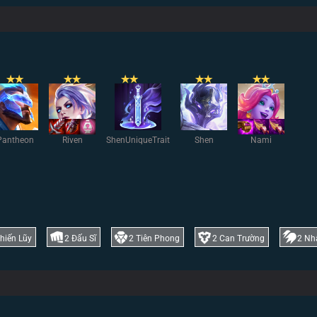
✭
✭
✭
✭
✭
✭
✭
✭
✭
✭
Pantheon
Riven
ShenUniqueTrait
Shen
Nami
hiến Lũy
2
Đấu Sĩ
2
Tiên Phong
2
Can Trường
2
Nh