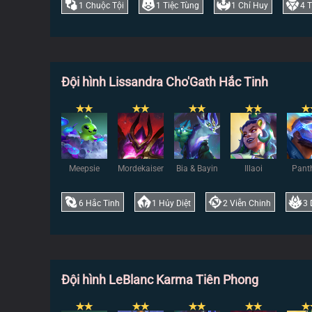
1
Chuộc Tội
1
Tiệc Tùng
1
Chỉ Huy
4
T
Đội hình Lissandra Cho'Gath Hắc Tinh
✭
✭
✭
✭
✭
✭
✭
✭
✭
Meepsie
Mordekaiser
Bia & Bayin
Illaoi
Pant
6
Hắc Tinh
1
Hủy Diệt
2
Viễn Chinh
3
Đội hình LeBlanc Karma Tiên Phong
✭
✭
✭
✭
✭
✭
✭
✭
✭