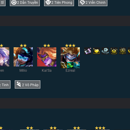
 Sĩ
2
Dẫn Truyền
2
Tiên Phong
2
Viễn Chinh
✭
✭
✭
✭
✭
✭
✭
✭
ven
Milio
Kai'Sa
Ezreal
 Tinh
2
Vô Pháp
✭
✭
✭
✭
✭
✭
✭
✭
✭
✭