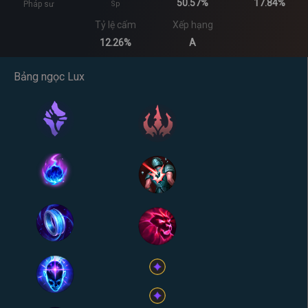
50.57%
17.84%
Pháp sư
Sp
Tỷ lệ cấm
Xếp hạng
12.26%
A
Bảng ngọc Lux