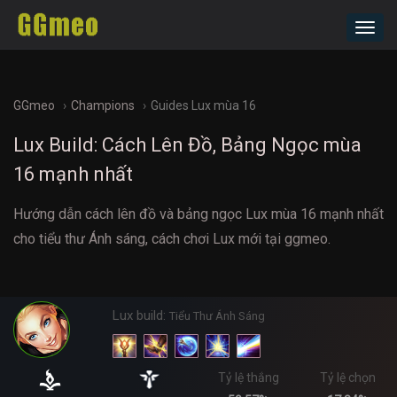
Toggl
navig
GGmeo
Champions
Guides Lux mùa 16
Lux Build: Cách Lên Đồ, Bảng Ngọc mùa
16 mạnh nhất
Hướng dẫn cách lên đồ và bảng ngọc Lux mùa 16 mạnh nhất
cho tiểu thư Ánh sáng, cách chơi Lux mới tại ggmeo.
Lux build:
Tiểu Thư Ánh Sáng
Tỷ lệ thắng
Tỷ lệ chọn