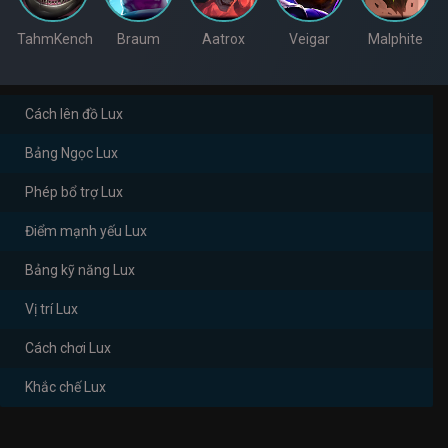
TahmKench
Braum
Aatrox
Veigar
Malphite
Cách lên đồ Lux
Bảng Ngọc Lux
Phép bổ trợ Lux
Điểm mạnh yếu Lux
Bảng kỹ năng Lux
Vị trí Lux
Cách chơi Lux
Khắc chế Lux