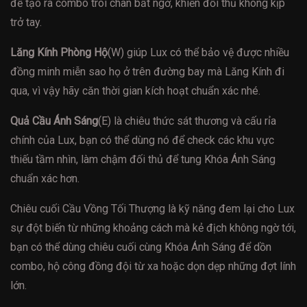
để tạo ra combo trói chân bất ngờ, khiến đối thủ không kịp
trở tay.
Lăng Kính Phòng Hộ
(W) giúp Lux có thể bảo vệ được nhiều
đồng minh miễn sao họ ở trên đường bay mà Lăng Kính đi
qua, vì vậy hãy căn thời gian kích hoạt chuẩn xác nhé.
Quả Cầu Ánh Sáng
(E) là chiêu thức sát thương và cấu rỉa
chính của Lux, bạn có thể dùng nó để check các khu vực
thiếu tầm nhìn, làm chậm đối thủ để tung Khóa Ánh Sáng
chuẩn xác hơn.
Chiêu cuối Cầu Vồng Tối Thượng là kỹ năng đem lại cho Lux
sự đột biến từ những khoảng cách mà kẻ địch không ngờ tới,
bạn có thể dùng chiêu cuối cùng Khóa Ánh Sáng để dồn
combo, hộ công đồng đội từ xa hoặc dọn dẹp những đợt lính
lớn.