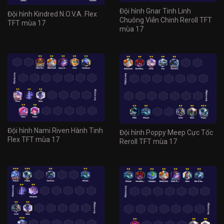
Đội hình Gnar Tinh Linh
Đội hình Kindred N.O.V.A. Flex
Chuông Viễn Chinh Reroll TFT
TFT mùa 17
mùa 17
Đội hình Nami Riven Hành Tinh
Đội hình Poppy Meep Cực Tốc
Flex TFT mùa 17
Reroll TFT mùa 17