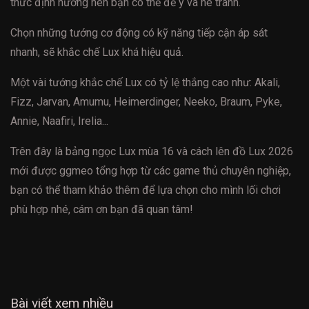
thức định hướng nên bạn có thể để ý và né tránh.
Chọn những tướng cơ động có kỹ năng tiếp cận áp sát
nhanh, sẽ khắc chế Lux khá hiệu quả.
Một vài tướng khắc chế Lux có tỷ lệ thắng cao như: Akali,
Fizz, Jarvan, Amumu, Heimerdinger, Neeko, Braum, Pyke,
Annie, Naafiri, Irelia...
Trên đây là bảng ngọc Lux mùa 16 và cách lên đồ Lux 2026
mới được ggmeo tổng hợp từ các game thủ chuyên nghiệp,
bạn có thể tham khảo thêm để lựa chọn cho mình lối chơi
phù hợp nhé, cám ơn bạn đã quan tâm!
Bài viết xem nhiều