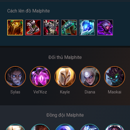
Cách lên đồ Malphite
Đối thủ Malphite
Sylas
Vel'Koz
Kayle
Diana
Maokai
Đồng đội Malphite