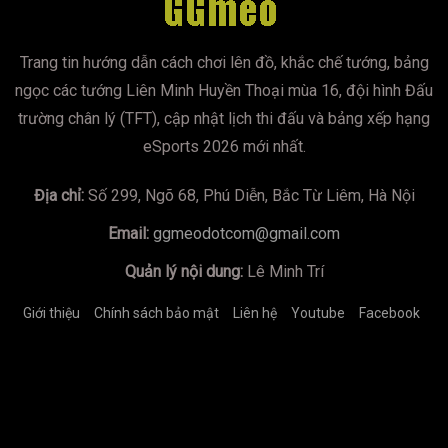
Trang tin hướng dẫn cách chơi lên đồ, khắc chế tướng, bảng
ngọc các tướng Liên Minh Huyền Thoại mùa 16, đội hình Đấu
trường chân lý (TFT), cập nhật lịch thi đấu và bảng xếp hạng
eSports 2026 mới nhất.
Địa chỉ:
Số 299, Ngõ 68, Phú Diễn, Bắc Từ Liêm, Hà Nội
Email:
ggmeodotcom@gmail.com
Quản lý nội dung:
Lê Minh Trí
Giới thiệu
Chính sách bảo mật
Liên hệ
Youtube
Facebook
https://mumoira.tv
lmss
xoilac
xoilac
trực tiếp bóng đá
Xôi
Lạc TV
Jun88
socolive
https://bongdalu.us.com/
game đổi
thưởng
tài xỉu online
xoilac
xoilac
xin88
78winnh.net
cakhiatv
https://go88.cc/
https://bancadoithuong.uk.com/