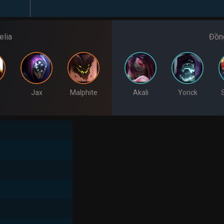
elia
Đồng
Jax
Malphite
Akali
Yorick