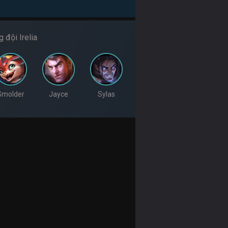
 đội Irelia
Smolder
Jayce
Sylas