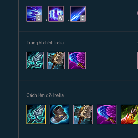
Q
W
E
›
›
Trang bị chính Irelia
Cách lên đồ Irelia