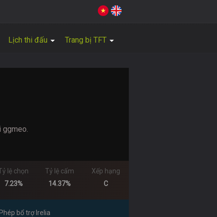
Lịch thi đấu
Trang bị TFT
ại ggmeo.
Tỷ lệ chọn
Tỷ lệ cấm
Xếp hạng
7.23%
14.37%
C
Phép bổ trợ Irelia