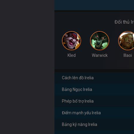
Đối thủ Ir
Kled
Warwick
Illaoi
Cách lên đồ Irelia
Bảng Ngọc Irelia
Phép bổ trợ Irelia
Điểm mạnh yếu Irelia
Bảng kỹ năng Irelia