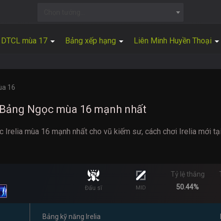
Chọn tướng...
DTCL mùa 17
Bảng xếp hạng
Liên Minh Huyền Thoại
ùa 16
ồ, Bảng Ngọc mùa 16 mạnh nhất
Irelia mùa 16 mạnh nhất cho vũ kiếm sư, cách chơi Irelia mới t
Tỷ lệ thắng
50.44%
Đấu sĩ
MID
Bảng kỹ năng Irelia