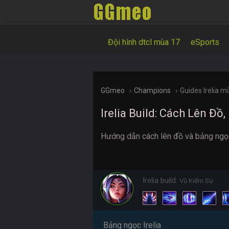
Đội hình dtcl mùa 17
eSports
GGmeo
Champions
Guides Irelia m
Irelia Build: Cách Lên Đ
Hướng dẫn cách lên đồ và bảng ngọc 
Irelia build:
Vũ Kiếm Sư
Bảng ngọc Irelia