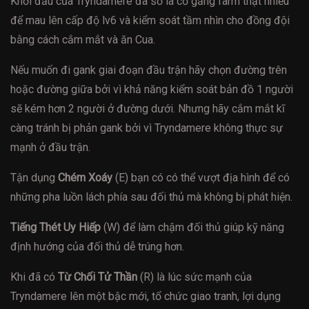
Khởi đầu của Tryndamere đa số là cố gắng farm thật nhiều
để mau lên cấp độ lv6 và kiểm soát tầm nhìn cho đồng đội
bằng cách cắm mắt và ăn Cua.
Nếu muốn đi gank giai đoạn đầu trận hãy chọn đường trên
hoặc đường giữa bởi vì khả năng kiểm soát bản đồ 1 người
sẽ kém hơn 2 người ở đường dưới. Nhưng hãy cắm mắt kĩ
càng tránh bị phản gank bởi vì Tryndamere không thực sự
mạnh ở đầu trận.
Tận dụng
Chém Xoáy
(E) bạn có có thể vượt địa hình để có
những pha luồn lách phía sau đối thủ mà không bị phát hiện.
Tiếng Thét Uy Hiếp
(W) để làm chậm đối thủ giúp kỹ năng
định hướng của đối thủ dễ trúng hơn.
Khi đã có
Từ Chối Tử Thần
(R) là lúc sức mạnh của
Tryndamere lên một bậc mới, tổ chức giao tranh, lợi dụng