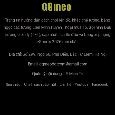
Trang tin hướng dẫn cách chơi lên đồ, khắc chế tướng, bảng
ngọc các tướng Liên Minh Huyền Thoại mùa 16, đội hình Đấu
trường chân lý (TFT), cập nhật lịch thi đấu và bảng xếp hạng
eSports 2026 mới nhất.
Địa chỉ:
Số 299, Ngõ 68, Phú Diễn, Bắc Từ Liêm, Hà Nội
Email:
ggmeodotcom@gmail.com
Quản lý nội dung:
Lê Minh Trí
Giới thiệu
Chính sách bảo mật
Liên hệ
Youtube
Facebook
https://mumoira.tv
lmss
xoilac
xoilac
trực tiếp bóng đá
Xôi
Lạc TV
Jun88
socolive
https://bongdalu.us.com/
game đổi
thưởng
tài xỉu online
xoilac
xoilac
xin88
78winnh.net