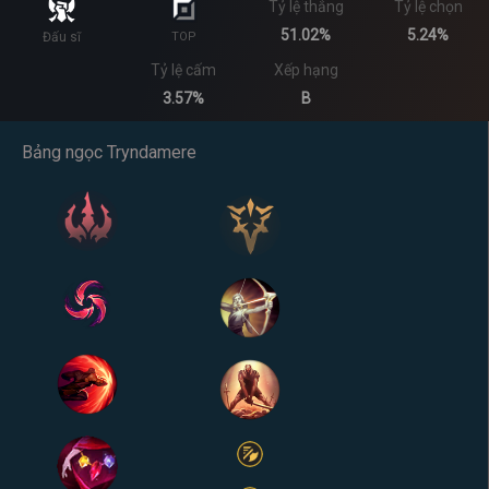
Tỷ lệ thắng
Tỷ lệ chọn
51.02%
5.24%
Đấu sĩ
TOP
Tỷ lệ cấm
Xếp hạng
3.57%
B
Bảng ngọc Tryndamere