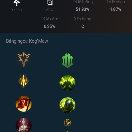
Tỷ lệ thắng
Tỷ lệ chọn
51.93%
1.87%
Xạ thủ
ADC
Tỷ lệ cấm
Xếp hạng
0.35%
C
Bảng ngọc Kog'Maw