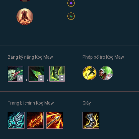
Bảng kỹ năng Kog'Maw
Phép bổ trợ Kog'Maw
W
Q
E
›
›
Trang bị chính Kog'Maw
Giày