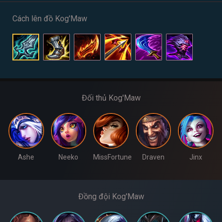
Cách lên đồ Kog'Maw
Đối thủ Kog'Maw
Ashe
Neeko
MissFortune
Draven
Jinx
Đồng đội Kog'Maw