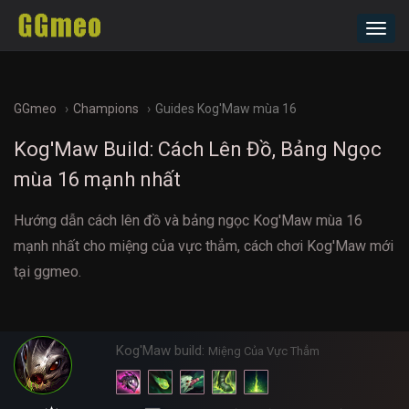
Toggl
navig
GGmeo
Champions
Guides Kog'Maw mùa 16
Kog'Maw Build: Cách Lên Đồ, Bảng Ngọc
mùa 16 mạnh nhất
Hướng dẫn cách lên đồ và bảng ngọc Kog'Maw mùa 16
mạnh nhất cho miệng của vực thẳm, cách chơi Kog'Maw mới
tại ggmeo.
Kog'Maw build:
Miệng Của Vực Thẳm