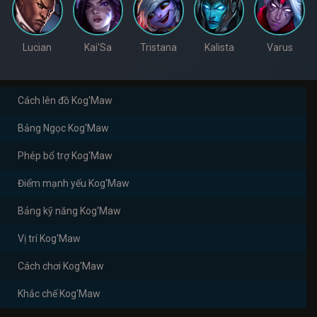
Lucian
Kai'Sa
Tristana
Kalista
Varus
Cách lên đồ Kog'Maw
Bảng Ngọc Kog'Maw
Phép bổ trợ Kog'Maw
Điểm mạnh yếu Kog'Maw
Bảng kỹ năng Kog'Maw
Vị trí Kog'Maw
Cách chơi Kog'Maw
Khắc chế Kog'Maw