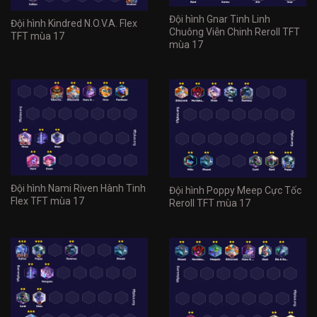
Đội hình Gnar Tinh Linh
Đội hình Kindred N.O.V.A. Flex
Chuông Viễn Chinh Reroll TFT
TFT mùa 17
mùa 17
Đội hình Nami Riven Hành Tinh
Đội hình Poppy Meep Cực Tốc
Flex TFT mùa 17
Reroll TFT mùa 17