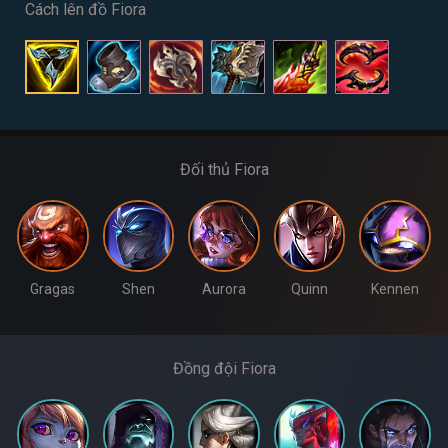
Cách lên đồ Fiora
Đối thủ Fiora
Gragas
Shen
Aurora
Quinn
Kennen
Đồng đội Fiora