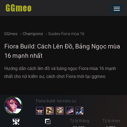
Toggl
navig
GGmeo
Champions
Guides Fiora mùa 16
Fiora Build: Cách Lên Đồ, Bảng Ngọc mùa
16 mạnh nhất
Hướng dẫn cách lên đồ và bảng ngọc Fiora mùa 16 mạnh
nhất cho nữ kiếm sư, cách chơi Fiora mới tại ggmeo.
Fiora build:
Nữ Kiếm Sư
Tỷ lệ thắng
Tỷ lệ chọn