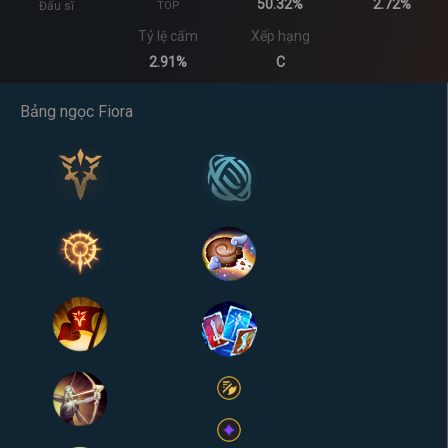
50.32%
2.72%
Đấu sĩ
TOP
Tỷ lệ cấm
Xếp hạng
2.91%
C
Bảng ngọc Fiora