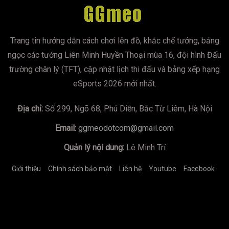
Trang tin hướng dẫn cách chơi lên đồ, khắc chế tướng, bảng
ngọc các tướng Liên Minh Huyền Thoại mùa 16, đội hình Đấu
trường chân lý (TFT), cập nhật lịch thi đấu và bảng xếp hạng
eSports 2026 mới nhất.
Địa chỉ:
Số 299, Ngõ 68, Phú Diễn, Bắc Từ Liêm, Hà Nội
Email:
ggmeodotcom@gmail.com
Quản lý nội dung:
Lê Minh Trí
Giới thiệu
Chính sách bảo mật
Liên hệ
Youtube
Facebook
https://mumoira.tv
lmss
xoilac
xoilac
trực tiếp bóng đá
Xôi
Lạc TV
Jun88
socolive
https://bongdalu.us.com/
game đổi
thưởng
tài xỉu online
xoilac
xoilac
xin88
78winnh.net