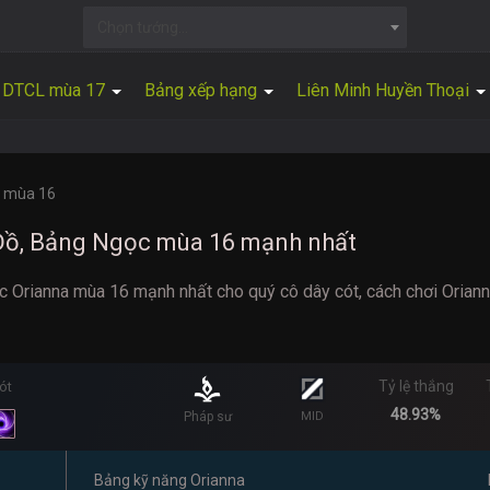
Chọn tướng...
DTCL mùa 17
Bảng xếp hạng
Liên Minh Huyền Thoại
a mùa 16
 Đồ, Bảng Ngọc mùa 16 mạnh nhất
 Orianna mùa 16 mạnh nhất cho quý cô dây cót, cách chơi Oriann
Tỷ lệ thắng
ót
48.93%
Pháp sư
MID
Bảng kỹ năng Orianna