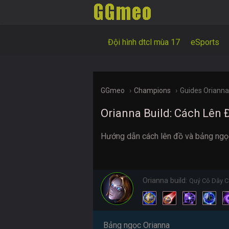
Đội hình dtcl mùa 17
eSports
GGmeo
Champions
Guides Oriann
Orianna Build: Cách Lên
Hướng dẫn cách lên đồ và bảng ngọc
Orianna build:
Quý Cô Dây C
Bảng ngọc Orianna