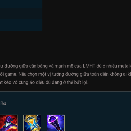
sư đường giữa cân bằng và mạnh mẽ của LMHT dù ở nhiều meta k
 cuối game. Nếu chọn một vị tướng đường giữa toàn diện không ai k
t kèo vô cùng ảo diệu dù đang ở thế bất lợi.
iều