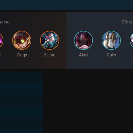
ianna
Đồng 
z
Ziggs
Zilean
Akali
Galio