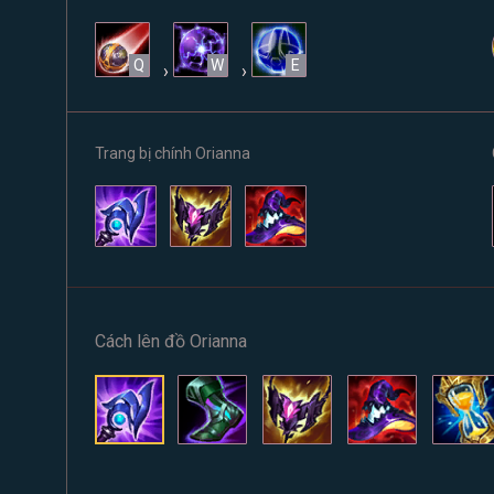
Q
W
E
›
›
Trang bị chính Orianna
Cách lên đồ Orianna