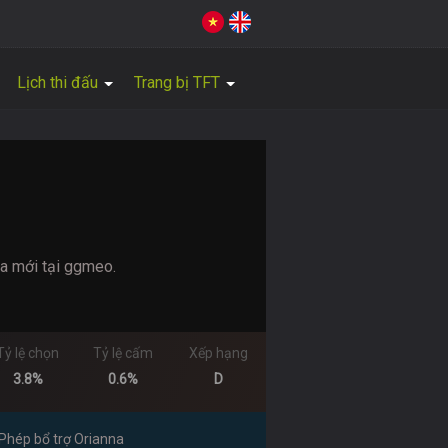
Lịch thi đấu
Trang bị TFT
a mới tại ggmeo.
Tỷ lệ chọn
Tỷ lệ cấm
Xếp hạng
3.8%
0.6%
D
Phép bổ trợ Orianna