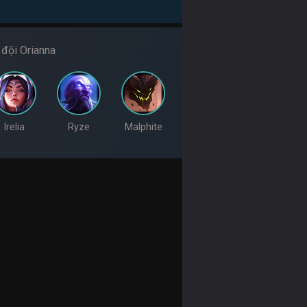
đội Orianna
Irelia
Ryze
Malphite