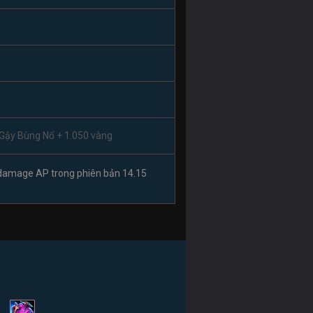
Gậy Bùng Nổ + 1.050 vàng
damage AP trong phiên bản 14.15