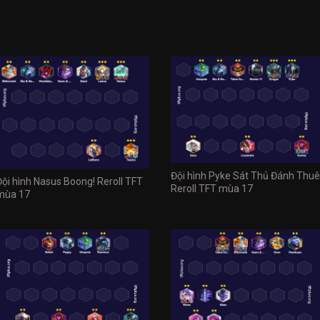
Đội hình Pyke Sát Thủ Đánh Thuê
Đội hình Nasus Boong! Reroll TFT
Reroll TFT mùa 17
mùa 17