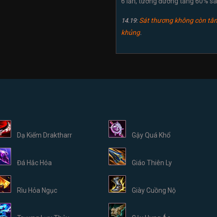
6 lần, tương đương tăng 60% s
Sát thương không còn tăn
14.19:
khủng
.
Dạ Kiếm Draktharr
Gậy Quá Khổ
Đá Hắc Hóa
Giáo Thiên Ly
Rìu Hỏa Ngục
Giày Cuồng Nộ