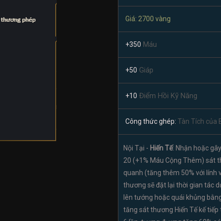
Giá: 2700 vàng
Máu
+350
Giáp
+50
Điểm Hồi Kỹ Năng
+10
Công thức ghép:
Tàn Tích của 
Nội Tại -
Hiến Tế
: Nhận hoặc gây
20 (+1% Máu Cộng Thêm) sát th
quanh (tăng thêm 50% với lính v
thương sẽ đặt lại thời gian tác
lên tướng hoặc quái khủng bằng
tăng sát thương Hiến Tế kế tiếp