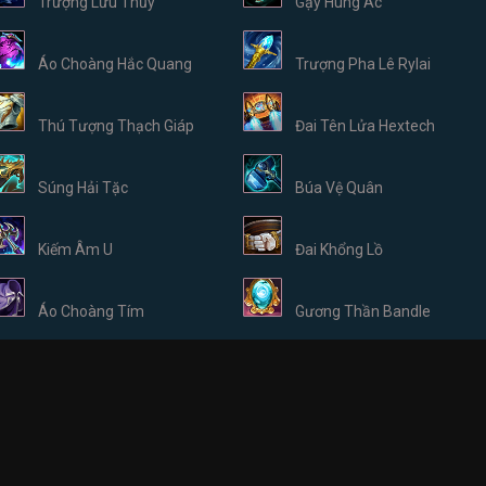
Trượng Lưu Thủy
Gậy Hung Ác
Áo Choàng Hắc Quang
Trượng Pha Lê Rylai
Thú Tượng Thạch Giáp
Đai Tên Lửa Hextech
Súng Hải Tặc
Búa Vệ Quân
Kiếm Âm U
Đai Khổng Lồ
Áo Choàng Tím
Gương Thần Bandle