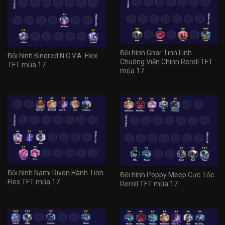
Đội hình Gnar Tinh Linh
Đội hình Kindred N.O.V.A. Flex
Chuông Viễn Chinh Reroll TFT
TFT mùa 17
mùa 17
Đội hình Nami Riven Hành Tinh
Đội hình Poppy Meep Cực Tốc
Flex TFT mùa 17
Reroll TFT mùa 17