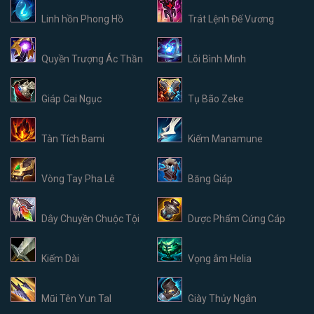
Linh hồn Phong Hồ
Trát Lệnh Đế Vương
Quyền Trượng Ác Thần
Lõi Bình Minh
Giáp Cai Ngục
Tụ Bão Zeke
Tàn Tích Bami
Kiếm Manamune
Vòng Tay Pha Lê
Băng Giáp
Dây Chuyền Chuộc Tội
Dược Phẩm Cứng Cáp
Kiếm Dài
Vọng âm Helia
Mũi Tên Yun Tal
Giày Thủy Ngân