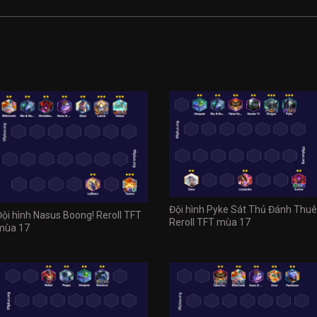
Đội hình Pyke Sát Thủ Đánh Thuê
Đội hình Nasus Boong! Reroll TFT
Reroll TFT mùa 17
mùa 17