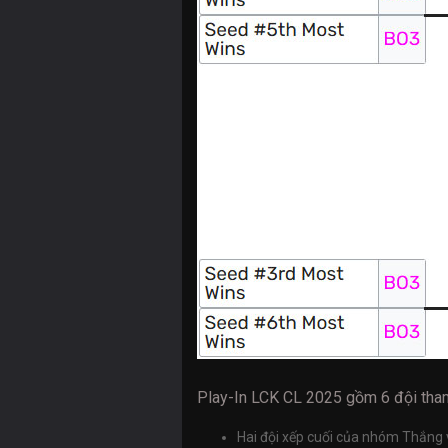
Play-In LCK CL 2025 gồm 6 đội tha
Hai đội xếp cuối của nhóm Thắng 