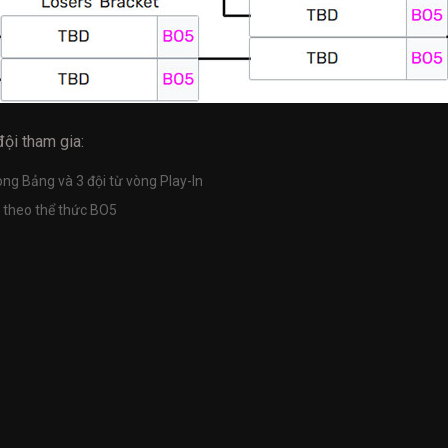
ội tham gia:
g Bảng và 3 đội từ vòng Play-In
ẽ theo thể thức BO5