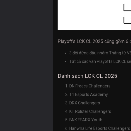
Playoffs LCK CL 2025 cũng gồm 6 đ
3 đội đứng đầu nhóm Thắng từ Vòn
Tất cả các ván Playoffs LCK CL s
Danh sách LCK CL 2025
DN Freecs Challengers
T1 Esports Academy
DRX Challengers
KT Rolster Challengers
BNK FEARX Youth
Hanwha Life Esports Challengers