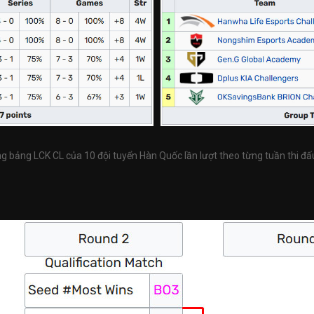
g bảng LCK CL của 10 đội tuyển Hàn Quốc lần lượt theo từng tuần thi đấ