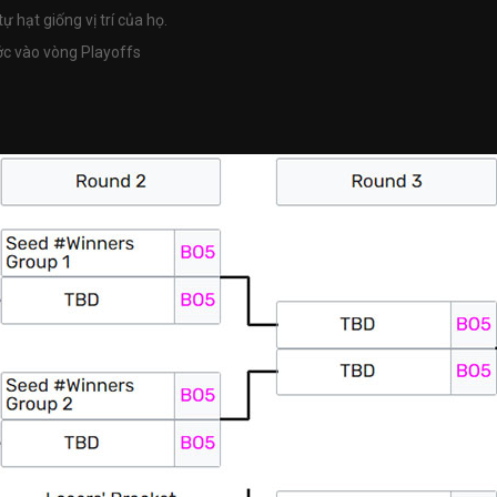
ự hạt giống vị trí của họ.
ớc vào vòng Playoffs