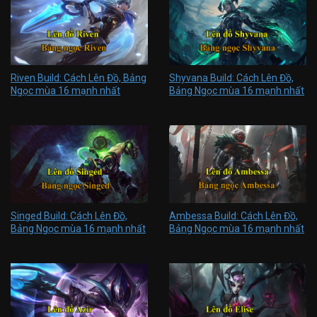
Riven Build: Cách Lên Đồ, Bảng
Shyvana Build: Cách Lên Đồ,
Ngọc mùa 16 mạnh nhất
Bảng Ngọc mùa 16 mạnh nhất
Singed Build: Cách Lên Đồ,
Ambessa Build: Cách Lên Đồ,
Bảng Ngọc mùa 16 mạnh nhất
Bảng Ngọc mùa 16 mạnh nhất