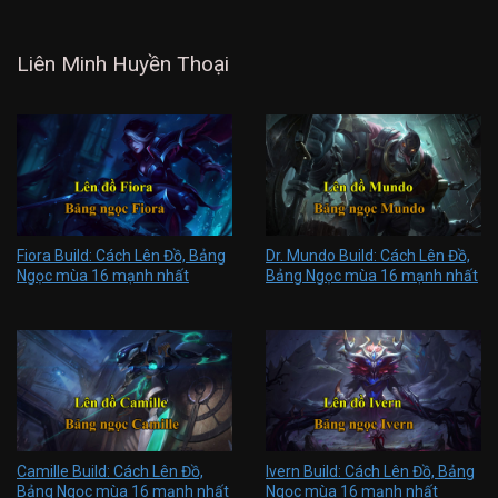
Liên Minh Huyền Thoại
Fiora Build: Cách Lên Đồ, Bảng
Dr. Mundo Build: Cách Lên Đồ,
Ngọc mùa 16 mạnh nhất
Bảng Ngọc mùa 16 mạnh nhất
Camille Build: Cách Lên Đồ,
Ivern Build: Cách Lên Đồ, Bảng
Bảng Ngọc mùa 16 mạnh nhất
Ngọc mùa 16 mạnh nhất