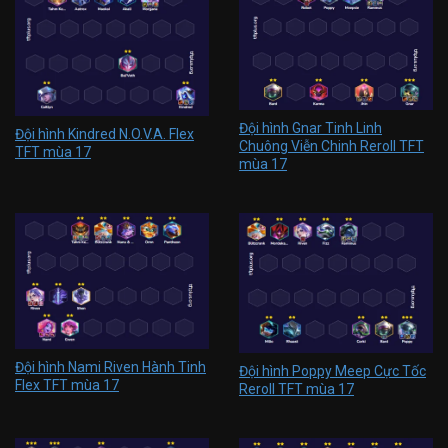
Đội hình Gnar Tinh Linh
Đội hình Kindred N.O.V.A. Flex
Chuông Viễn Chinh Reroll TFT
TFT mùa 17
mùa 17
Đội hình Nami Riven Hành Tinh
Đội hình Poppy Meep Cực Tốc
Flex TFT mùa 17
Reroll TFT mùa 17