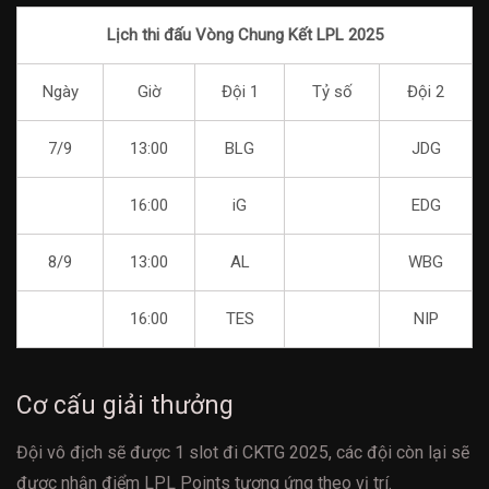
Lịch thi đấu Vòng Chung Kết LPL 2025
Ngày
Giờ
Đội 1
Tỷ số
Đội 2
7/9
13:00
BLG
JDG
16:00
iG
EDG
8/9
13:00
AL
WBG
16:00
TES
NIP
Cơ cấu giải thưởng
Đội vô địch sẽ được 1 slot đi CKTG 2025, các đội còn lại sẽ
được nhận điểm LPL Points tương ứng theo vị trí.