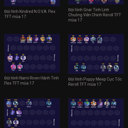
Đội hình Gnar Tinh Linh
Đội hình Kindred N.O.V.A. Flex
Chuông Viễn Chinh Reroll TFT
TFT mùa 17
mùa 17
Đội hình Nami Riven Hành Tinh
Đội hình Poppy Meep Cực Tốc
Flex TFT mùa 17
Reroll TFT mùa 17