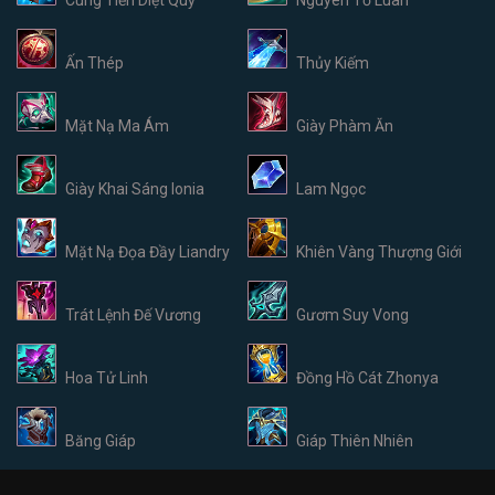
Cung Tiễn Diệt Quỷ
Nguyên Tố Luân
Ấn Thép
Thủy Kiếm
Mặt Nạ Ma Ám
Giày Phàm Ăn
Giày Khai Sáng Ionia
Lam Ngọc
Mặt Nạ Đọa Đầy Liandry
Khiên Vàng Thượng Giới
Trát Lệnh Đế Vương
Gươm Suy Vong
Hoa Tử Linh
Đồng Hồ Cát Zhonya
Băng Giáp
Giáp Thiên Nhiên