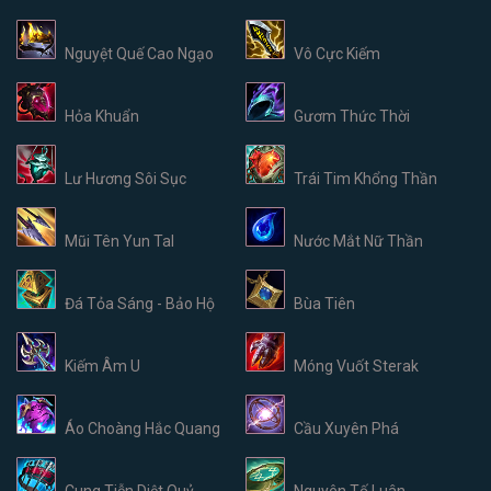
Nguyệt Quế Cao Ngạo
Vô Cực Kiếm
Hỏa Khuẩn
Gươm Thức Thời
Lư Hương Sôi Sục
Trái Tim Khổng Thần
Mũi Tên Yun Tal
Nước Mắt Nữ Thần
Đá Tỏa Sáng - Bảo Hộ
Bùa Tiên
Kiếm Âm U
Móng Vuốt Sterak
Áo Choàng Hắc Quang
Cầu Xuyên Phá