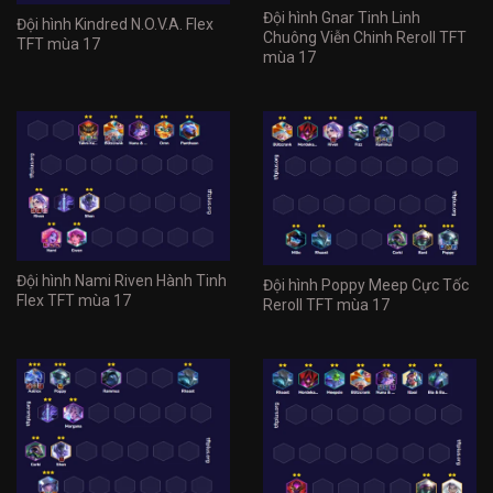
Đội hình Gnar Tinh Linh
Đội hình Kindred N.O.V.A. Flex
Chuông Viễn Chinh Reroll TFT
TFT mùa 17
mùa 17
Đội hình Nami Riven Hành Tinh
Đội hình Poppy Meep Cực Tốc
Flex TFT mùa 17
Reroll TFT mùa 17