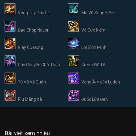
Vòng Tay Pha Lê
Ma Vũ Song Kiếm
Đao Chớp Navori
Vô Cực Kiếm
Giày Cơ Động
Lõi Bình Minh
Dây Chuyền Chữ Thập
Gươm Đồ Tể
Tù Và Vệ Quân
Vọng Âm của Luden
Rìu Mãng Xà
Đuốc Lửa Đen
Bài viết xem nhiều