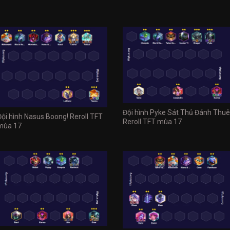
Đội hình Pyke Sát Thủ Đánh Thuê
Đội hình Nasus Boong! Reroll TFT
Reroll TFT mùa 17
mùa 17