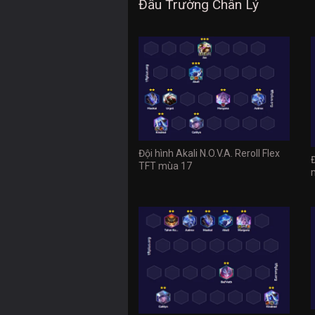
Đấu Trường Chân Lý
Đội hình Akali N.O.V.A. Reroll Flex
TFT mùa 17