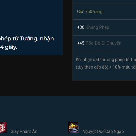
Giá: 750 vàng
Kháng Phép
+30
Tốc Độ Di Chuyển
+45
Khi nhận sát thương phép từ t
(tùy theo cấp độ) + 10% máu tối 
Giày Phàm Ăn
Nguyệt Quế Cao Ngạo