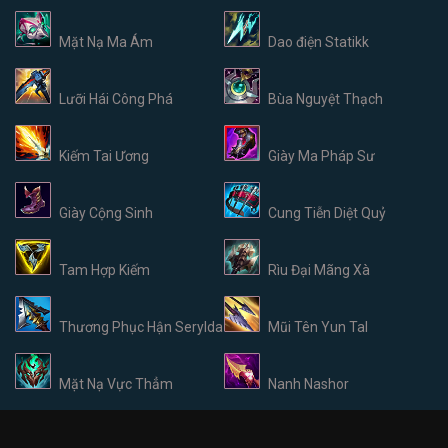
Mặt Nạ Ma Ám
Dao điện Statikk
Lưỡi Hái Công Phá
Bùa Nguyệt Thạch
Kiếm Tai Ương
Giày Ma Pháp Sư
Giày Cộng Sinh
Cung Tiễn Diệt Quỷ
Tam Hợp Kiếm
Rìu Đại Mãng Xà
Thương Phục Hận Serylda
Mũi Tên Yun Tal
Mặt Nạ Vực Thẳm
Nanh Nashor