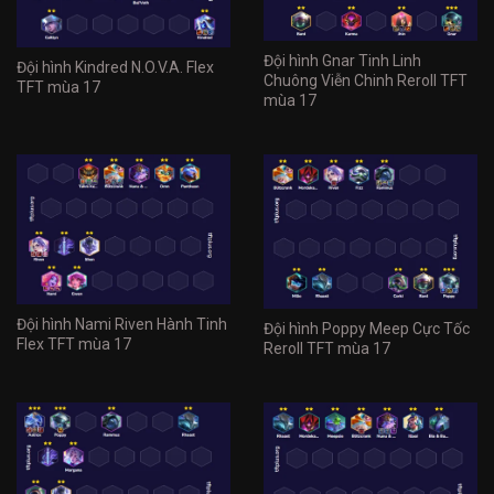
Đội hình Gnar Tinh Linh
Đội hình Kindred N.O.V.A. Flex
Chuông Viễn Chinh Reroll TFT
TFT mùa 17
mùa 17
Đội hình Nami Riven Hành Tinh
Đội hình Poppy Meep Cực Tốc
Flex TFT mùa 17
Reroll TFT mùa 17