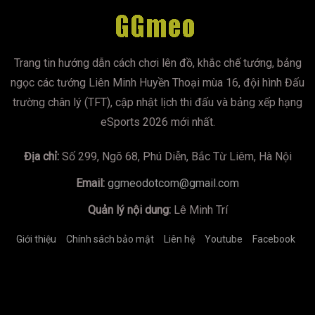
Trang tin hướng dẫn cách chơi lên đồ, khắc chế tướng, bảng
ngọc các tướng Liên Minh Huyền Thoại mùa 16, đội hình Đấu
trường chân lý (TFT), cập nhật lịch thi đấu và bảng xếp hạng
eSports 2026 mới nhất.
Địa chỉ:
Số 299, Ngõ 68, Phú Diễn, Bắc Từ Liêm, Hà Nội
Email:
ggmeodotcom@gmail.com
Quản lý nội dung:
Lê Minh Trí
Giới thiệu
Chính sách bảo mật
Liên hệ
Youtube
Facebook
https://mumoira.tv
lmss
xoilac
xoilac
trực tiếp bóng đá
Xôi
Lạc TV
Jun88
socolive
https://bongdalu.us.com/
game đổi
thưởng
tài xỉu online
xoilac
xoilac
xin88
78winnh.net