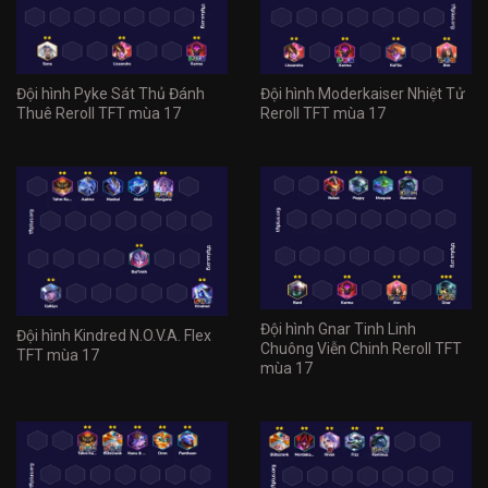
Đội hình Pyke Sát Thủ Đánh
Đội hình Moderkaiser Nhiệt Tử
Thuê Reroll TFT mùa 17
Reroll TFT mùa 17
Đội hình Gnar Tinh Linh
Đội hình Kindred N.O.V.A. Flex
Chuông Viễn Chinh Reroll TFT
TFT mùa 17
mùa 17