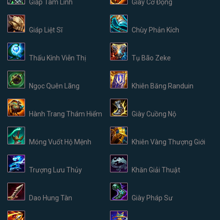
Giáp Tâm Linh
Giày Cơ Động
Giáp Liệt Sĩ
Chùy Phản Kích
Thấu Kính Viễn Thị
Tụ Bão Zeke
Ngọc Quên Lãng
Khiên Băng Randuin
Hành Trang Thám Hiểm
Giày Cuồng Nộ
Móng Vuốt Hộ Mệnh
Khiên Vàng Thượng Giới
Trượng Lưu Thủy
Khăn Giải Thuật
Dao Hung Tàn
Giày Pháp Sư