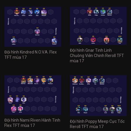
Đội hình Gnar Tinh Linh
Đội hình Kindred N.O.V.A. Flex
Chuông Viễn Chinh Reroll TFT
TFT mùa 17
mùa 17
Đội hình Nami Riven Hành Tinh
Đội hình Poppy Meep Cực Tốc
Flex TFT mùa 17
Reroll TFT mùa 17