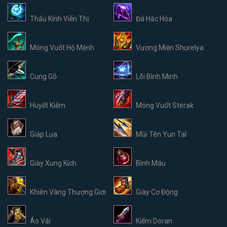
Thấu Kính Viễn Thị
Đá Hắc Hóa
Móng Vuốt Hộ Mệnh
Vương Miện Shurelya
Cung Gỗ
Lõi Bình Minh
Huyết Kiếm
Móng Vuốt Sterak
Giáp Lụa
Mũi Tên Yun Tal
Giày Xung Kích
Bình Máu
Khiên Vàng Thượng Giới
Giày Cơ Động
Áo Vải
Kiếm Doran