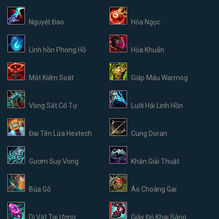
Nguyệt Đao
Hỏa Ngọc
Linh hồn Phong Hồ
Hỏa Khuẩn
Mắt Kiểm Soát
Giáp Máu Warmog
Vòng Sắt Cổ Tự
Luỡi Hái Linh Hồn
Đai Tên Lửa Hextech
Cung Doran
Gươm Suy Vong
Khăn Giải Thuật
Búa Gỗ
Áo Choàng Gai
Dị Vật Tai Ương
Giày Đỏ Khai Sáng