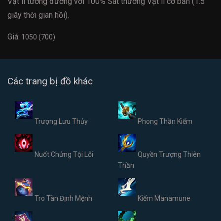
Vật lí tương đương với 100% Sát thương Vật lí cơ bản (1.5
giây thời gian hồi).
Giá:
1050 (700)
Các trang bị đồ khác
Trượng Lưu Thủy
Phong Thần Kiếm
Nuốt Chửng Tội Lỗi
Quyền Trượng Thiên
Thần
Tro Tàn Định Mệnh
Kiếm Manamune