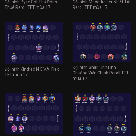
Đội hình Pyke Sát Thủ Đánh
Đội hình Moderkaiser Nhiệt Tử
Thuê Reroll TFT mùa 17
Reroll TFT mùa 17
Đội hình Gnar Tinh Linh
Đội hình Kindred N.O.V.A. Flex
Chuông Viễn Chinh Reroll TFT
TFT mùa 17
mùa 17