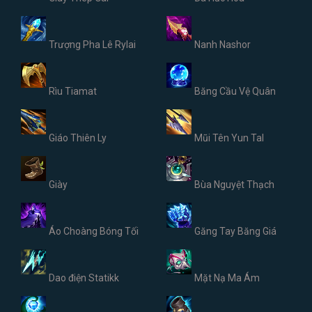
Trượng Pha Lê Rylai
Nanh Nashor
Rìu Tiamat
Băng Cầu Vệ Quân
Giáo Thiên Ly
Mũi Tên Yun Tal
Giày
Bùa Nguyệt Thạch
Áo Choàng Bóng Tối
Găng Tay Băng Giá
Dao điện Statikk
Mặt Nạ Ma Ám