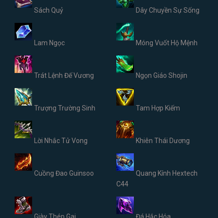
Sách Quỷ
Dây Chuyền Sự Sống
Lam Ngọc
Móng Vuốt Hộ Mệnh
Trát Lệnh Đế Vương
Ngọn Giáo Shojin
Trượng Trường Sinh
Tam Hợp Kiếm
Lời Nhắc Tử Vong
Khiên Thái Dương
Cuồng Đao Guinsoo
Quang Kính Hextech
C44
Giày Thép Gai
Đá Hắc Hóa