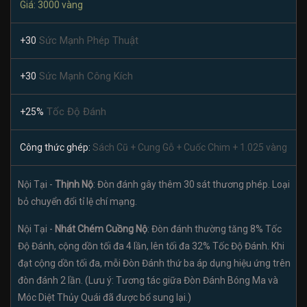
Giá: 3000 vàng
Sức Mạnh Phép Thuật
+30
Sức Mạnh Công Kích
+30
Tốc Độ Đánh
+25%
Công thức ghép:
Sách Cũ + Cung Gỗ + Cuốc Chim + 1.025 vàng
Nội Tại -
Thịnh Nộ
: Đòn đánh gây thêm 30 sát thương phép. Loại
bỏ chuyển đổi tỉ lệ chí mạng.
Nội Tại -
Nhát Chém Cuồng Nộ
: Đòn đánh thường tăng 8% Tốc
Độ Đánh, cộng dồn tối đa 4 lần, lên tối đa 32% Tốc Độ Đánh. Khi
đạt cộng dồn tối đa, mỗi Đòn Đánh thứ ba áp dụng hiệu ứng trên
đòn đánh 2 lần. (Lưu ý: Tương tác giữa Đòn Đánh Bóng Ma và
Móc Diệt Thủy Quái đã được bổ sung lại.)