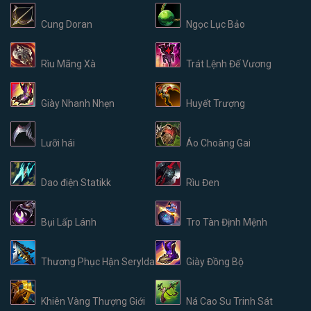
Cung Doran
Ngọc Lục Bảo
Rìu Mãng Xà
Trát Lệnh Đế Vương
Giày Nhanh Nhẹn
Huyết Trượng
Lưỡi hái
Áo Choàng Gai
Dao điện Statikk
Rìu Đen
Bụi Lấp Lánh
Tro Tàn Định Mệnh
Thương Phục Hận Serylda
Giày Đồng Bộ
Khiên Vàng Thượng Giới
Ná Cao Su Trinh Sát