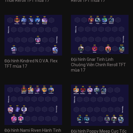
Thuê Reroll TFT mùa 17
Reroll TFT mùa 17
Đội hình Gnar Tinh Linh
Đội hình Kindred N.O.V.A. Flex
Chuông Viễn Chinh Reroll TFT
TFT mùa 17
mùa 17
Đội hình Nami Riven Hành Tinh
Đội hình Poppy Meep Cực Tốc