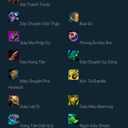
Đai Thanh Thoát
Dây Chuyền Chữ Thập
Búa Gỗ
Giày Ma Pháp Sư
Phong Ấn Hắc Ám
Dao Hung Tàn
Dây Chuyền Sự Sống
Máy Chuyển Pha
Kèn Túi Bandle
Hextech
Giáp Liệt Sĩ
Giáp Máu Warmog
Cung Tiễn Diệt Quỷ
Ngọn Giáo Shojin