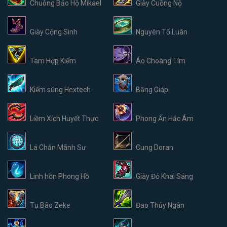
Chuông Bảo Hộ Mikael
Giày Cuồng Nộ
Giày Cộng Sinh
Nguyên Tố Luân
Tam Hợp Kiếm
Áo Choàng Tím
Kiếm súng Hextech
Băng Giáp
Liềm Xích Huyết Thực
Phong Ấn Hắc Ám
Lá Chắn Mãnh Sư
Cung Doran
Linh hồn Phong Hồ
Giày Đỏ Khai Sáng
Tụ Bão Zeke
Đao Thủy Ngân