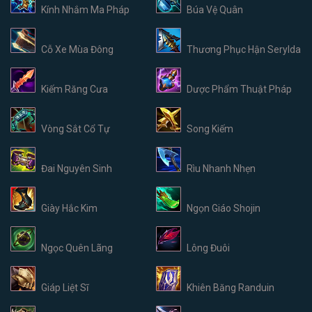
Kính Nhắm Ma Pháp
Búa Vệ Quân
Cỗ Xe Mùa Đông
Thương Phục Hận Serylda
Kiếm Răng Cưa
Dược Phẩm Thuật Pháp
Vòng Sắt Cổ Tự
Song Kiếm
Đai Nguyên Sinh
Rìu Nhanh Nhẹn
Giày Hắc Kim
Ngọn Giáo Shojin
Ngọc Quên Lãng
Lông Đuôi
Giáp Liệt Sĩ
Khiên Băng Randuin