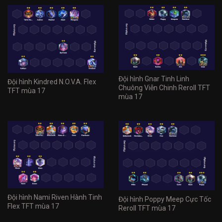
Đội hình Gnar Tinh Linh
Đội hình Kindred N.O.V.A. Flex
Chuông Viễn Chinh Reroll TFT
TFT mùa 17
mùa 17
Đội hình Nami Riven Hành Tinh
Đội hình Poppy Meep Cực Tốc
Flex TFT mùa 17
Reroll TFT mùa 17