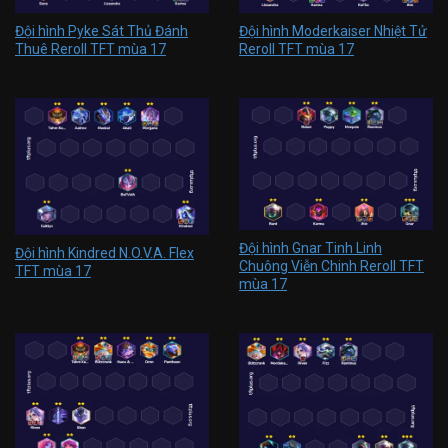
Đội hình Pyke Sát Thủ Đánh
Đội hình Moderkaiser Nhiệt Tử
Thuê Reroll TFT mùa 17
Reroll TFT mùa 17
Đội hình Gnar Tinh Linh
Đội hình Kindred N.O.V.A. Flex
Chuông Viễn Chinh Reroll TFT
TFT mùa 17
mùa 17