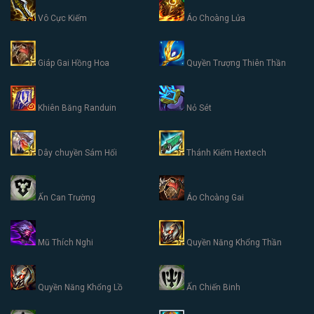
Vô Cực Kiếm
Áo Choàng Lửa
Giáp Gai Hồng Hoa
Quyền Trượng Thiên Thần
Khiên Băng Randuin
Nỏ Sét
Dây chuyền Sám Hối
Thánh Kiếm Hextech
Ấn Can Trường
Áo Choàng Gai
Mũ Thích Nghi
Quyền Năng Khổng Thần
Quyền Năng Khổng Lồ
Ấn Chiến Binh