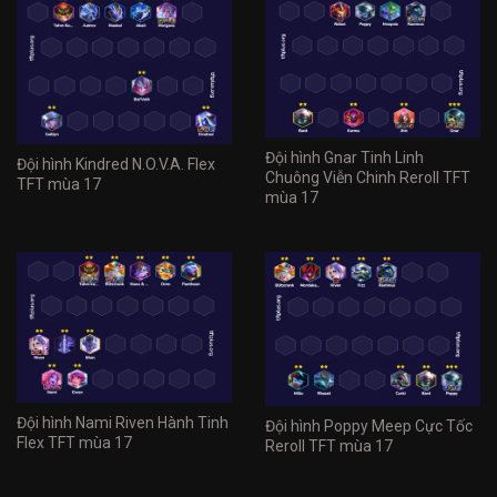
Đội hình Gnar Tinh Linh
Đội hình Kindred N.O.V.A. Flex
Chuông Viễn Chinh Reroll TFT
TFT mùa 17
mùa 17
Đội hình Nami Riven Hành Tinh
Đội hình Poppy Meep Cực Tốc
Flex TFT mùa 17
Reroll TFT mùa 17