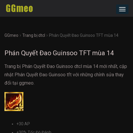
Toggl
navig
›
›
GGmeo
Trang bị dtcl
Phán Quyết Đao Guinsoo TFT mùa 14
Phán Quyết Đao Guinsoo TFT mùa 14
Trang bị Phán Quyết Đao Guinsoo dtcl mùa 14 mới nhất, cập
nhật Phán Quyết Đao Guinsoo tft với những chỉnh sửa thay
đổi tại ggmeo.
+30 AP
+30% Tốc Độ Đánh