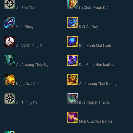
Ấn Bắn Tỉa
Lá Chắn Quân Đoàn
Vuốt Rồng
Diệt Ác Quỷ
Ấn Võ Sĩ Lồng Sắt
Bùa Xanh Mát Lành
Áo Choàng Thủy Ngân
Dao Phục Hận Icathia
Ngọc Quá Khổ
Áo Choàng Thái Dương
Bùa Nguyệt Thạch
Ấn Thống Trị
Món Quà Của Baron