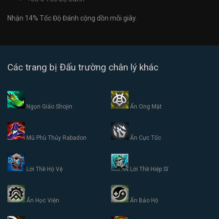
Nhận
14%
Tốc Độ Đánh cộng dồn mỗi giây.
Các trang bị Đấu trường chân lý khác
Ngọn Giáo Shojin
Ấn Ong Mật
Mũ Phù Thủy Rabadon
Ấn Cực Tốc
Lời Thề Hộ Vệ
Lời Thề Hiệp Sĩ
Ấn Học Viện
Ấn Bảo Hộ