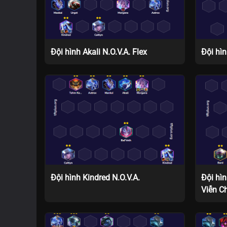
Đội hình Akali N.O.V.A. Flex
Đội hì
Đội hình Kindred N.O.V.A.
Đội hì
Viễn C