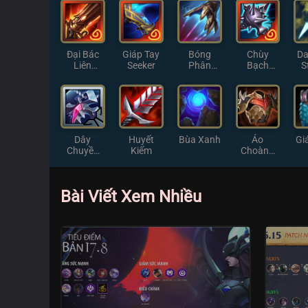
Đại Bác
Giáp Tay
Bóng
Chùy
Da
Liên
Seeker
Phân
Bạch
S
Thanh
Thân
Ngân
Dây
Huyết
Bùa Xanh
Áo
Gi
Chuyền
Kiếm
Choàng
Chữ Thập
Gai
Bài Viết Xem Nhiều