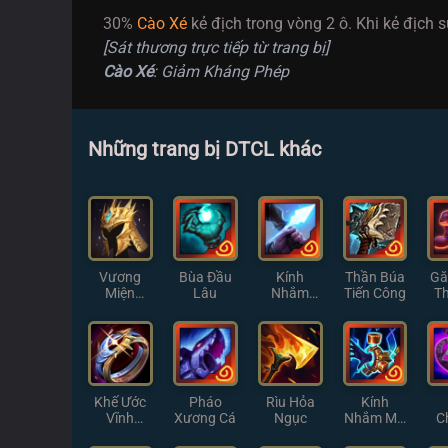
30%
Cào Xé
kẻ địch trong vòng 2 ô. Khi kẻ địc
[Sát thương trực tiếp từ trang bị]
Cào Xé
: Giảm Kháng Phép
Những trang bị DTCL khác
Vương
Bùa Đầu
Kính
Thần Búa
Gă
Miện
Lâu
Nhắm
Tiến Công
T
Demacia
Thiện Xạ
Khế Ước
Pháo
Rìu Hỏa
Kính
Vĩnh
Xương Cá
Ngục
Nhắm Ma
C
Hằng
Pháp
T