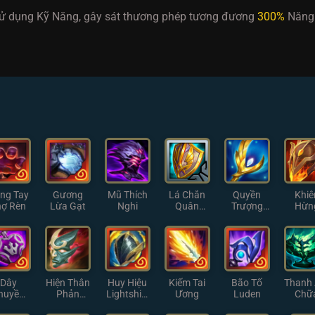
h sử dụng Kỹ Năng, gây sát thương phép tương đương
300%
Năng 
ng Tay
Gương
Mũ Thích
Lá Chắn
Quyền
Khiê
hợ Rèn
Lừa Gạt
Nghi
Quân
Trượng
Hừn
Đoàn
Thiên
Đôn
Thần
Dây
Hiện Thân
Huy Hiệu
Kiếm Tai
Bão Tố
Thanh
huyền
Phản
Lightshiel
Ương
Luden
Chữ
ự Lực
Chiếu Cỡ
d
Làn