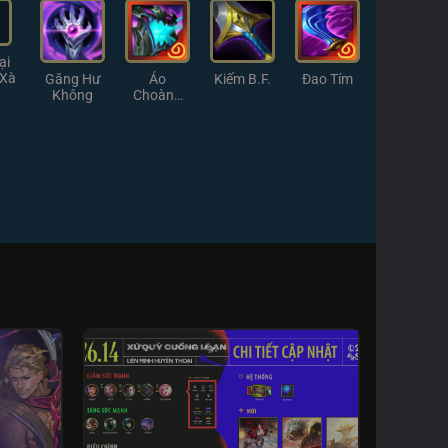
ại
 Xà
Găng Hư
Áo
Kiếm B.F.
Đao Tím
Không
Choàng
Diệt Vong