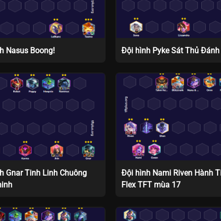
nh Nasus Boong!
Đội hình Pyke Sát Thủ Đánh
nh Gnar Tinh Linh Chuông
Đội hình Nami Riven Hành T
hinh
Flex TFT mùa 17