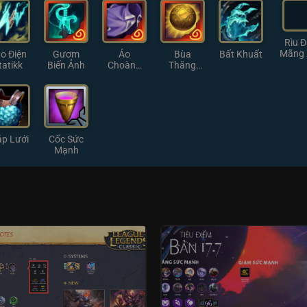
Nhỏ
Rìu Đ
Mãng
o Điện
Gươm
Áo
Bùa
Bất Khuất
tatikk
Biến Ảnh
Choàng
Thăng
Mờ Ám
Hoa
áp Lưới
Cốc Sức
Mạnh