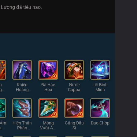
Lượng đã tiêu hao.
n
Khiên
Đá Hắc
Nước
Lõi Bình
g
Hoàng
Hóa
Cappa
Minh
g
Hôn
 Âm
Hiện Thân
Móng
Găng Đấu
Đao Chớp
a
Phản
Vuốt Ám
Sĩ
h
Chiếu
Muội