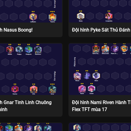
nh Nasus Boong!
Đội hình Pyke Sát Thủ Đánh
nh Gnar Tinh Linh Chuông
Đội hình Nami Riven Hành T
hinh
Flex TFT mùa 17