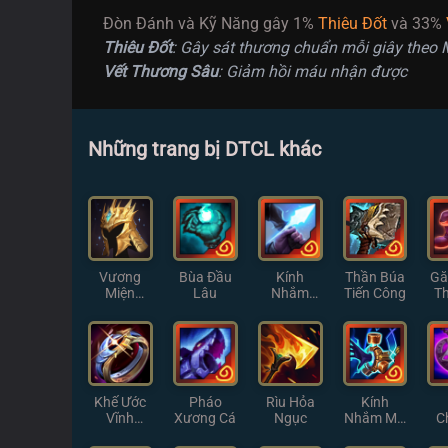
Đòn Đánh và Kỹ Năng gây 1%
Thiêu Đốt
và 33%
Thiêu Đốt
: Gây sát thương chuẩn mỗi giây theo 
Vết Thương Sâu
: Giảm hồi máu nhận được
Những trang bị DTCL khác
Vương
Bùa Đầu
Kính
Thần Búa
Gă
Miện
Lâu
Nhắm
Tiến Công
T
Demacia
Thiện Xạ
Khế Ước
Pháo
Rìu Hỏa
Kính
Vĩnh
Xương Cá
Ngục
Nhắm Ma
C
Hằng
Pháp
T