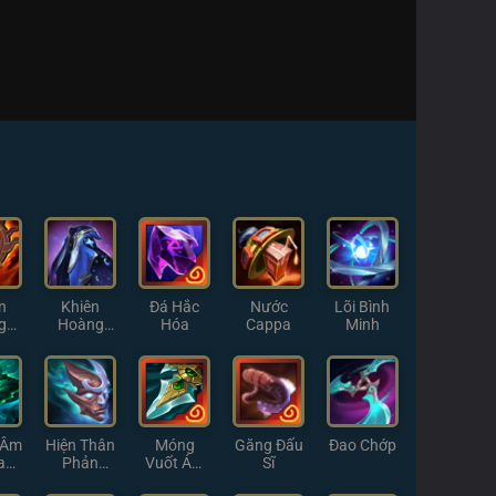
n
Khiên
Đá Hắc
Nước
Lõi Bình
g
Hoàng
Hóa
Cappa
Minh
g
Hôn
 Âm
Hiện Thân
Móng
Găng Đấu
Đao Chớp
a
Phản
Vuốt Ám
Sĩ
h
Chiếu
Muội