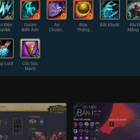
Nhỏ
o Điện
Gươm
Áo
Bùa
Bất Khuất
Rìu Đ
tatikk
Biến Ảnh
Choàng
Thăng
Mãng
Mờ Ám
Hoa
áp Lưới
Cốc Sức
Mạnh