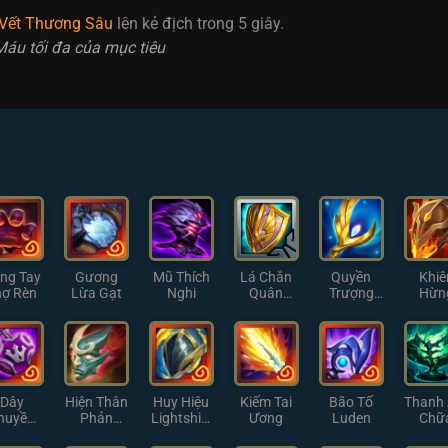
Vết Thương Sâu
lên kẻ địch trong 5 giây.
Máu tối đa của mục tiêu
ng Tay
Gương
Mũ Thích
Lá Chắn
Quyền
Khiê
hợ Rèn
Lừa Gạt
Nghi
Quân
Trượng
Hừn
Đoàn
Thiên
Đôn
Thần
Dây
Hiện Thân
Huy Hiệu
Kiếm Tai
Bão Tố
Thanh
huyền
Phản
Lightshiel
Ương
Luden
Chữ
ự Lực
Chiếu Cỡ
d
Làn