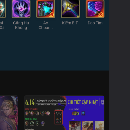
ại
Găng Hư
Áo
Kiếm B.F.
Đao Tím
 Xà
Không
Choàng
Diệt Vong