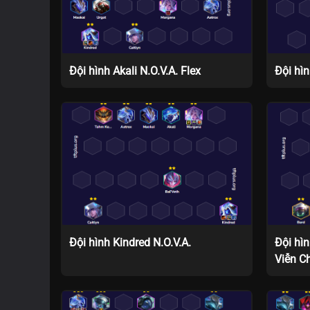
Đội hình Akali N.O.V.A. Flex
Đội hì
Đội hình Kindred N.O.V.A.
Đội hì
Viễn C