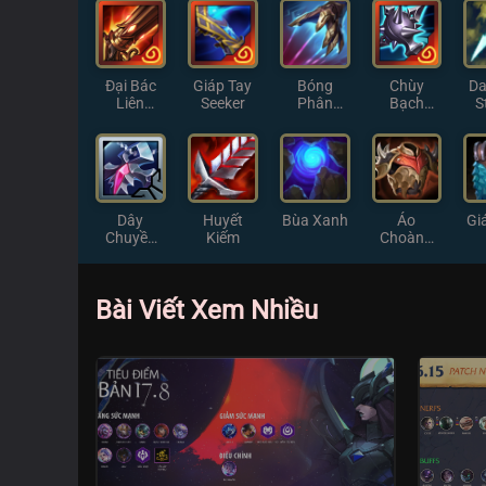
Đại Bác
Giáp Tay
Bóng
Chùy
Da
Liên
Seeker
Phân
Bạch
S
Thanh
Thân
Ngân
Dây
Huyết
Bùa Xanh
Áo
Gi
Chuyền
Kiếm
Choàng
Chữ Thập
Gai
Bài Viết Xem Nhiều