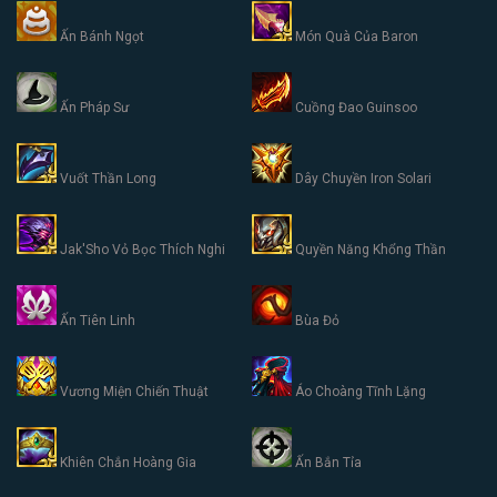
Ấn Bánh Ngọt
Món Quà Của Baron
Ấn Pháp Sư
Cuồng Đao Guinsoo
Vuốt Thần Long
Dây Chuyền Iron Solari
Jak'Sho Vỏ Bọc Thích Nghi
Quyền Năng Khổng Thần
Ấn Tiên Linh
Bùa Đỏ
Vương Miện Chiến Thuật
Áo Choàng Tĩnh Lặng
Khiên Chắn Hoàng Gia
Ấn Bắn Tỉa