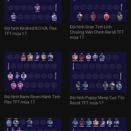
Đội hình Gnar Tinh Linh
Đội hình Kindred N.O.V.A. Flex
Chuông Viễn Chinh Reroll TFT
TFT mùa 17
mùa 17
Đội hình Nami Riven Hành Tinh
Đội hình Poppy Meep Cực Tốc
Flex TFT mùa 17
Reroll TFT mùa 17