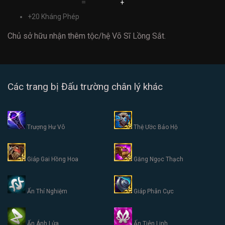
=
+
+20 Kháng Phép
Chủ sở hữu nhận thêm tộc/hệ Võ Sĩ Lồng Sắt.
Các trang bị Đấu trường chân lý khác
Trượng Hư Vô
Thệ Ước Bảo Hộ
Giáp Gai Hồng Hoa
Găng Ngọc Thạch
Ấn Thí Nghiệm
Giáp Phân Cực
Ấn Ánh Lửa
Ấn Tiên Linh