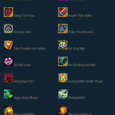
Găng Tinh Xảo
Huyết Thần Kiếm
Ấn Học Viện
Thần Thư Morello
Dây Chuyền Iron Solari
Ấn Ong Mật
Ấn Nổi Loạn
Áo Choàng Giả Kim
Găng Đạo Tặc
Vương Miện Chiến Thuật
Ngọn Giáo Shojin
Phong Kiếm
Ngọc Quá Khổ
Bàn Tay Công Lý