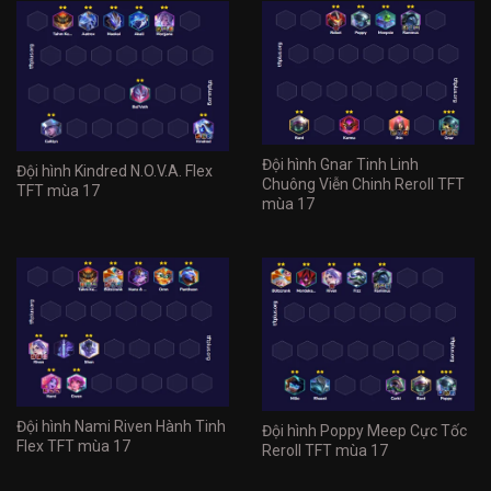
Đội hình Gnar Tinh Linh
Đội hình Kindred N.O.V.A. Flex
Chuông Viễn Chinh Reroll TFT
TFT mùa 17
mùa 17
Đội hình Nami Riven Hành Tinh
Đội hình Poppy Meep Cực Tốc
Flex TFT mùa 17
Reroll TFT mùa 17