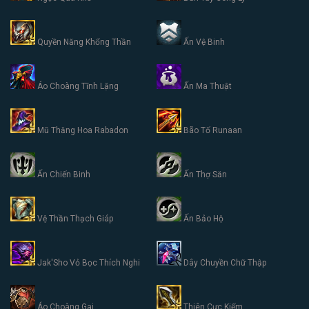
Quyền Năng Khổng Thần
Ấn Vệ Binh
Áo Choàng Tĩnh Lặng
Ấn Ma Thuật
Mũ Thăng Hoa Rabadon
Bão Tố Runaan
Ấn Chiến Binh
Ấn Thợ Săn
Vệ Thần Thạch Giáp
Ấn Bảo Hộ
Jak'Sho Vỏ Bọc Thích Nghi
Dây Chuyền Chữ Thập
Áo Choàng Gai
Thiên Cực Kiếm