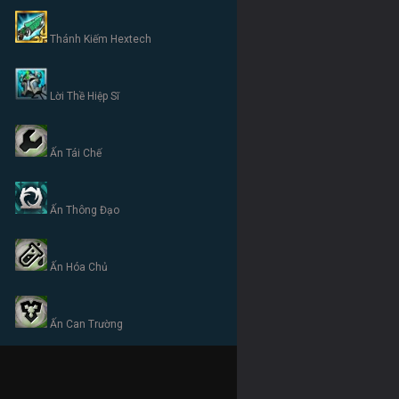
Thánh Kiếm Hextech
Lời Thề Hiệp Sĩ
Ấn Tái Chế
Ấn Thông Đạo
Ấn Hóa Chủ
Ấn Can Trường