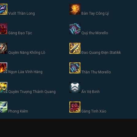
Vuốt Thần Long
Bàn Tay Công Lý
Găng Đạo Tặc
Quỷ thư Morello
Quyền Năng Khổng Lồ
Đao Quang Điện Statikk
Ngọn Lửa Vĩnh Hằng
Thần Thư Morello
Quyền Trượng Thánh Quang
Ấn Vệ Binh
Phong Kiếm
Găng Tinh Xảo