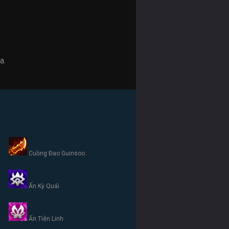
a.
Cuồng Đao Guinsoo
Ấn Kỳ Quái
Ấn Tiên Linh