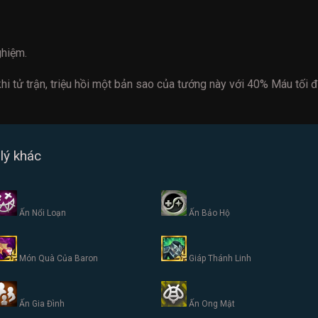
ghiệm.
khi tử trận, triệu hồi một bản sao của tướng này với 40% Máu tối đ
lý khác
Ấn Nổi Loạn
Ấn Bảo Hộ
Món Quà Của Baron
Giáp Thánh Linh
Ấn Gia Đình
Ấn Ong Mật