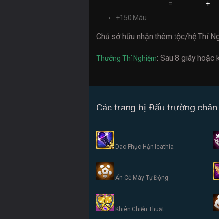
=
+
+150 Máu
Chủ sở hữu nhận thêm tộc/hệ Thí N
: Sau 8 giây hoặc 
Thưởng Thí Nghiệm
Các trang bị Đấu trường chân 
Dao Phục Hận Icathia
Ấn Cỗ Máy Tự Động
Khiên Chiến Thuật