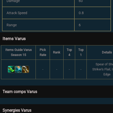
Damage
60
Attack Speed
0.8
Range
6
Items Varus
Items Guide Varus
Pick
Top
Top
Rank
Details
Season 15
Rate
4
1
Spear of Sho
-
-
-
-
Striker's Flail, 
Edge
Team comps Varus
Synergies Varus