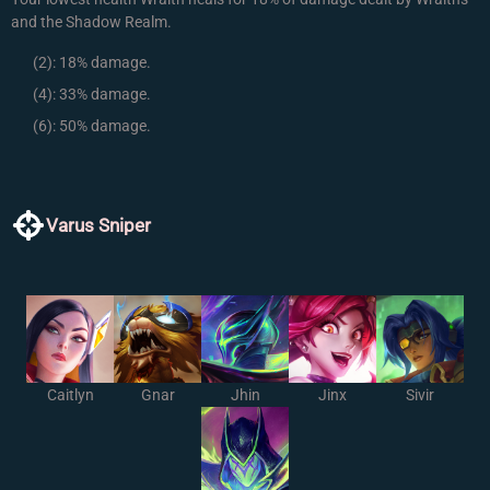
and the Shadow Realm.
(2):
18% damage.
(4):
33% damage.
(6):
50% damage.
Varus Sniper
Caitlyn
Gnar
Jhin
Jinx
Sivir