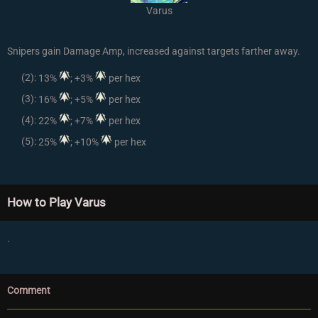
Varus
Snipers gain Damage Amp, increased against targets farther away.
(2):
13%
; +3%
per hex
(3):
16%
; +5%
per hex
(4):
22%
; +7%
per hex
(5):
25%
; +10%
per hex
How to Play Varus
.
Comment