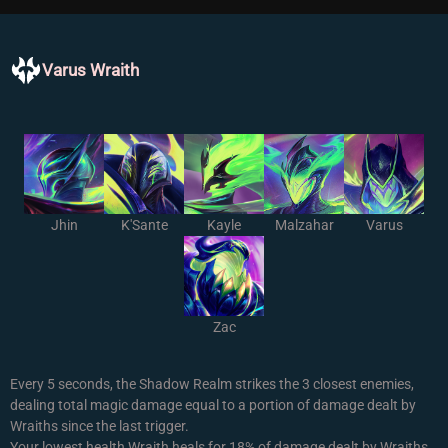
Varus Wraith
Jhin
K'Sante
Kayle
Malzahar
Varus
Zac
Every 5 seconds, the Shadow Realm strikes the 3 closest enemies,
dealing total magic damage equal to a portion of damage dealt by
Wraiths since the last trigger.
Your lowest health Wraith heals for 18% of damage dealt by Wraiths