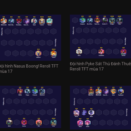
Đội hình Pyke Sát Thủ Đánh Thuê
Đội hình Nasus Boong! Reroll TFT
Reroll TFT mùa 17
mùa 17