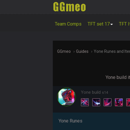
Team Comps
TFT set 17
TFT 
GGmeo
Guides
Yone Runes and It
Yone build 
Yone build
s14
Yone Runes