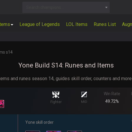
Search champions...
Items
League of Legends
LOL Items
Runes List
Aug
ems s14
Yone Build S14: Runes and Items
items and runes season 14, guides skill order, counters and mor
Win Rate
49.72%
Fighter
MID
Yone skill order