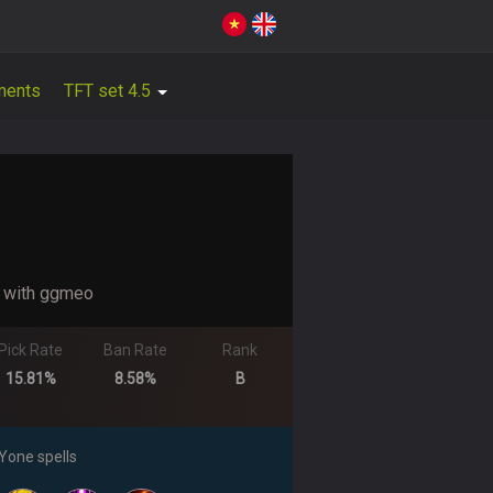
ments
TFT set 4.5
e with ggmeo
Pick Rate
Ban Rate
Rank
15.81%
8.58%
B
Yone spells