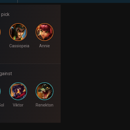
 pick
Cassiopeia
Annie
gainst
Sol
Viktor
Renekton