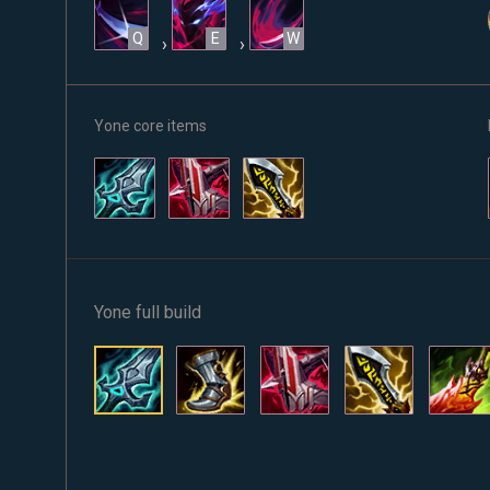
Q
E
W
›
›
Yone core items
Yone full build