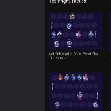
Teamfight Tactics
Đội hình Akali N.O.V.A. Reroll Flex
TFT mùa 17