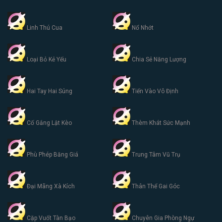
Linh Thú Cua
Nổ Nhớt
Loại Bỏ Kẻ Yếu
Chia Sẻ Năng Lượng
Hai Tay Hai Súng
Tiến Vào Vô Định
Cố Gắng Lật Kèo
Thèm Khát Sức Mạnh
Phù Phép Băng Giá
Trung Tâm Vũ Trụ
Đại Mãng Xà Kích
Thân Thể Gai Góc
Cặp Vuốt Tàn Bạo
Chuyên Gia Phòng Ngự