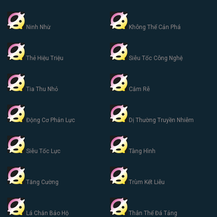
Ninh Nhừ
Không Thể Cản Phá
Thẻ Hiệu Triệu
Siêu Tốc Công Nghệ
Tia Thu Nhỏ
Cắm Rễ
Động Cơ Phản Lực
Dị Thường Truyền Nhiễm
Siêu Tốc Lực
Tàng Hình
Tăng Cường
Trùm Kết Liễu
Lá Chắn Bảo Hộ
Thân Thể Đá Tảng