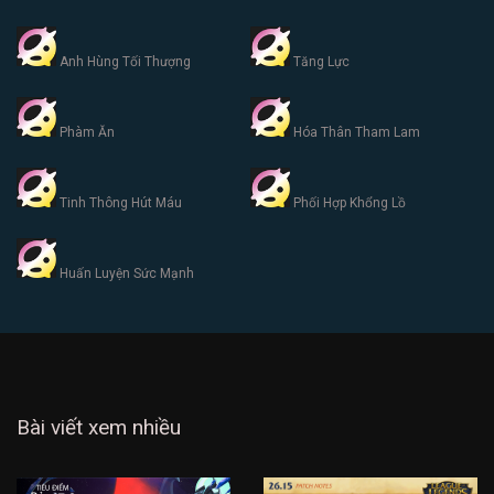
Anh Hùng Tối Thượng
Tăng Lực
Phàm Ăn
Hóa Thân Tham Lam
Tinh Thông Hút Máu
Phối Hợp Khổng Lồ
Huấn Luyện Sức Mạnh
Bài viết xem nhiều