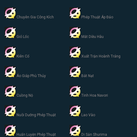
Chuyên Gia Công Kích
Phép Thuật Áp Đảo
Gió Lốc
Mắt Diều Hâu
Kiên Cố
Xuất Trận Hoành Tráng
Áo Giáp Phù Thủy
Bắt Nạt
Cuồng Nộ
Tinh Hoa Navori
Nuôi Dưỡng Phép Thuật
Lao Vào
Huấn Luyện Phép Thuật
Di Sản Shurima