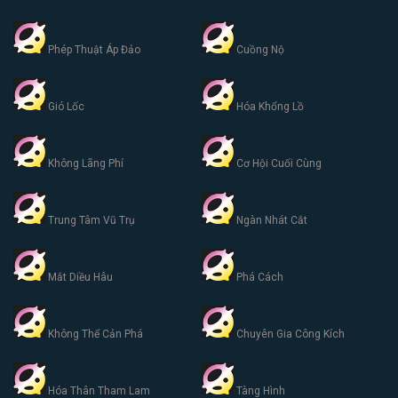
Phép Thuật Áp Đảo
Cuồng Nộ
Gió Lốc
Hóa Khổng Lồ
Không Lãng Phí
Cơ Hội Cuối Cùng
Trung Tâm Vũ Trụ
Ngàn Nhát Cắt
Mắt Diều Hâu
Phá Cách
Không Thể Cản Phá
Chuyên Gia Công Kích
Hóa Thân Tham Lam
Tàng Hình