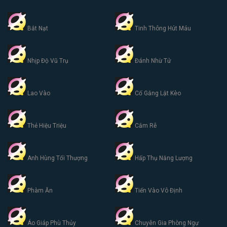
Bắt Nạt
Tinh Thông Hút Máu
Nhịp Độ Vũ Trụ
Đánh Nhừ Tử
Lao Vào
Cố Gắng Lật Kèo
Thẻ Hiệu Triệu
Cắm Rễ
Anh Hùng Tối Thượng
Hấp Thụ Năng Lượng
Phàm Ăn
Tiến Vào Vô Định
Áo Giáp Phù Thủy
Chuyên Gia Phòng Ngự