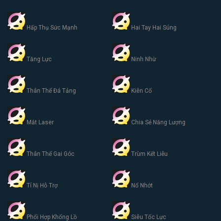
Hấp Thụ Sức Mạnh
Hai Tay Hai Súng
Tăng Lực
Ninh Nhừ
Thân Thể Đá Tảng
Kiên Cố
Mắt Laser
Chia Sẻ Năng Lượng
Thân Thể Gai Góc
Trùm Kết Liễu
Tí Nị Hỗ Trợ
Nổ Nhớt
Phối Hợp Khổng Lồ
Siêu Tốc Lực