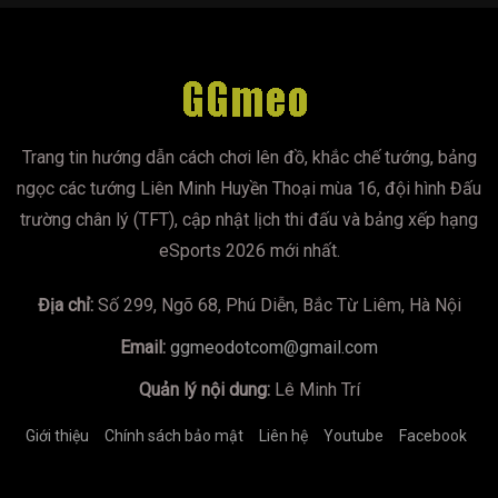
Trang tin hướng dẫn cách chơi lên đồ, khắc chế tướng, bảng
ngọc các tướng Liên Minh Huyền Thoại mùa 16, đội hình Đấu
trường chân lý (TFT), cập nhật lịch thi đấu và bảng xếp hạng
eSports 2026 mới nhất.
Địa chỉ:
Số 299, Ngõ 68, Phú Diễn, Bắc Từ Liêm, Hà Nội
Email:
ggmeodotcom@gmail.com
Quản lý nội dung:
Lê Minh Trí
Giới thiệu
Chính sách bảo mật
Liên hệ
Youtube
Facebook
https://mumoira.tv
lmss
xoilac
xoilac
trực tiếp bóng đá
Xôi