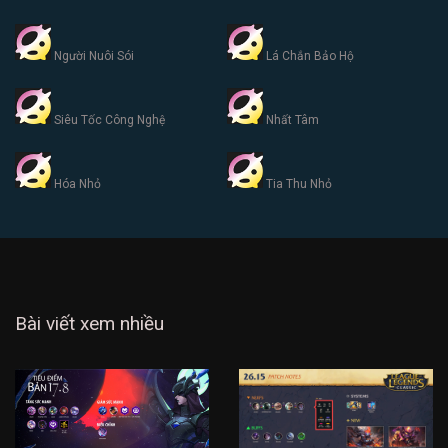
Người Nuôi Sói
Lá Chắn Bảo Hộ
Siêu Tốc Công Nghệ
Nhất Tâm
Hóa Nhỏ
Tia Thu Nhỏ
Bài viết xem nhiều