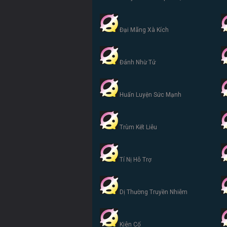
Đại Mãng Xà Kích
Đánh Nhừ Tử
Huấn Luyện Sức Mạnh
Trùm Kết Liễu
Tí Nị Hỗ Trợ
Dị Thường Truyền Nhiễm
Kiên Cố