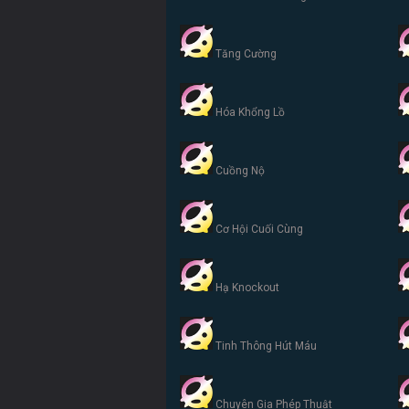
Tăng Cường
Hóa Khổng Lồ
Cuồng Nộ
Cơ Hội Cuối Cùng
Hạ Knockout
Tinh Thông Hút Máu
Chuyên Gia Phép Thuật