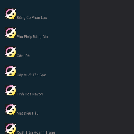
Động Cơ Phản Lực
Phù Phép Băng Giá
Cắm Rễ
Cặp Vuốt Tàn Bạo
Tinh Hoa Navori
Mắt Diều Hâu
Xuất Trận Hoành Tráng