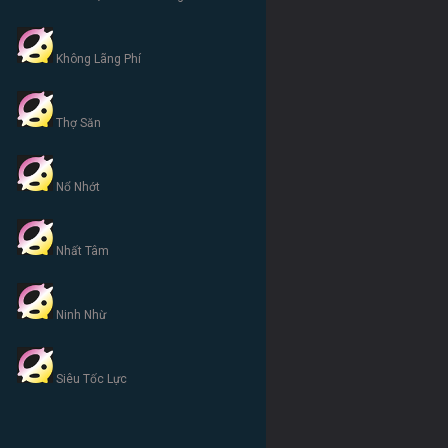
Không Lãng Phí
Thợ Săn
Nổ Nhớt
Nhất Tâm
Ninh Nhừ
Siêu Tốc Lực