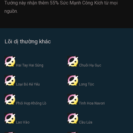
Tướng này nhận thêm 55% Sức Mạnh Công Kích từ mọi
nguồn.
Lõi dị thường khác
Hai Tay Hai Súng
Chuỗi Hạ Gục
Loại Bỏ Kẻ Yếu
Long Tộc
Phối Hợp Khổng Lồ
Tinh Hoa Navori
Lao Vào
Cầu Lửa