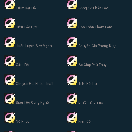
Trùm Kết Liễu
Động Cơ Phản Lực
Siêu Tốc Lực
Hóa Thân Tham Lam
Huấn Luyện Sức Mạnh
Chuyên Gia Phòng Ngự
Cắm Rễ
Áo Giáp Phù Thủy
Chuyên Gia Phép Thuật
Tí Nị Hỗ Trợ
Siêu Tốc Công Nghệ
Di Sản Shurima
Nổ Nhớt
Kiên Cố