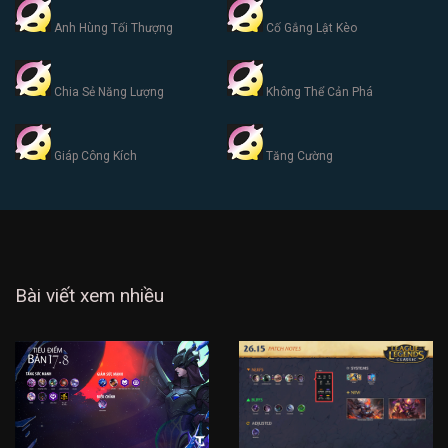
Anh Hùng Tối Thượng
Cố Gắng Lật Kèo
Chia Sẻ Năng Lượng
Không Thể Cản Phá
Giáp Công Kích
Tăng Cường
Bài viết xem nhiều