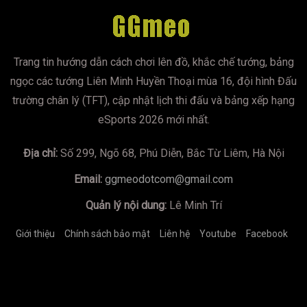
Trang tin hướng dẫn cách chơi lên đồ, khắc chế tướng, bảng
ngọc các tướng Liên Minh Huyền Thoại mùa 16, đội hình Đấu
trường chân lý (TFT), cập nhật lịch thi đấu và bảng xếp hạng
eSports 2026 mới nhất.
Địa chỉ:
Số 299, Ngõ 68, Phú Diễn, Bắc Từ Liêm, Hà Nội
Email:
ggmeodotcom@gmail.com
Quản lý nội dung:
Lê Minh Trí
Giới thiệu
Chính sách bảo mật
Liên hệ
Youtube
Facebook
https://mumoira.tv
lmss
xoilac
xoilac
trực tiếp bóng đá
Xôi
Lạc TV
Jun88
socolive
https://bongdalu.us.com/
game đổi
thưởng
tài xỉu online
xoilac
xoilac
xin88
78winnh.net