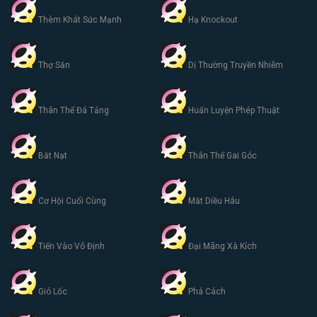
Thèm Khát Sức Mạnh
Hạ Knockout
Thợ Săn
Dị Thường Truyền Nhiễm
Thân Thể Đá Tảng
Huấn Luyện Phép Thuật
Bắt Nạt
Thân Thể Gai Góc
Cơ Hội Cuối Cùng
Mắt Diều Hâu
Tiến Vào Vô Định
Đại Mãng Xà Kích
Gió Lốc
Phá Cách