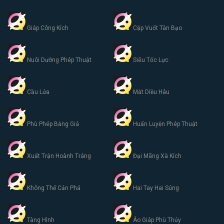
Giáp Công Kích
Cặp Vuốt Tàn Bạo
Nuôi Dưỡng Phép Thuật
Siêu Tốc Lực
Cầu Lửa
Mắt Diều Hâu
Phù Phép Băng Giá
Huấn Luyện Phép Thuật
Xuất Trận Hoành Tráng
Đại Mãng Xà Kích
Không Thể Cản Phá
Hai Tay Hai Súng
Tàng Hình
Áo Giáp Phù Thủy