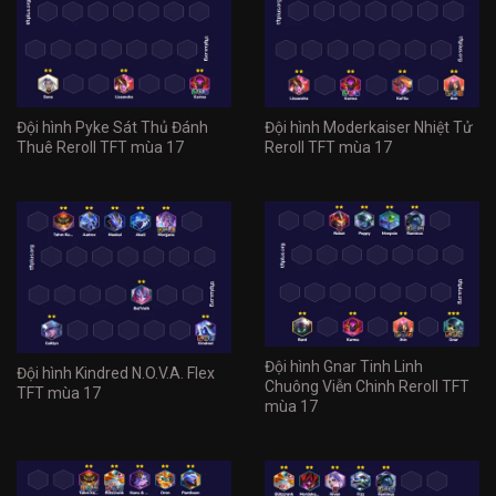
Đội hình Pyke Sát Thủ Đánh
Đội hình Moderkaiser Nhiệt Tử
Thuê Reroll TFT mùa 17
Reroll TFT mùa 17
Đội hình Gnar Tinh Linh
Đội hình Kindred N.O.V.A. Flex
Chuông Viễn Chinh Reroll TFT
TFT mùa 17
mùa 17