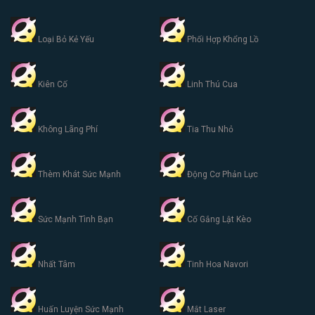
Loại Bỏ Kẻ Yếu
Phối Hợp Khổng Lồ
Kiên Cố
Linh Thú Cua
Không Lãng Phí
Tia Thu Nhỏ
Thèm Khát Sức Mạnh
Động Cơ Phản Lực
Sức Mạnh Tình Bạn
Cố Gắng Lật Kèo
Nhất Tâm
Tinh Hoa Navori
Huấn Luyện Sức Mạnh
Mắt Laser