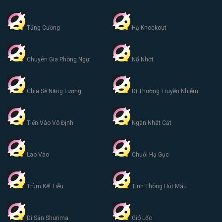
Tăng Cường
Hạ Knockout
Chuyên Gia Phòng Ngự
Nổ Nhớt
Chia Sẻ Năng Lượng
Dị Thường Truyền Nhiễm
Tiến Vào Vô Định
Ngàn Nhát Cắt
Lao Vào
Chuỗi Hạ Gục
Trùm Kết Liễu
Tinh Thông Hút Máu
Di Sản Shurima
Gió Lốc