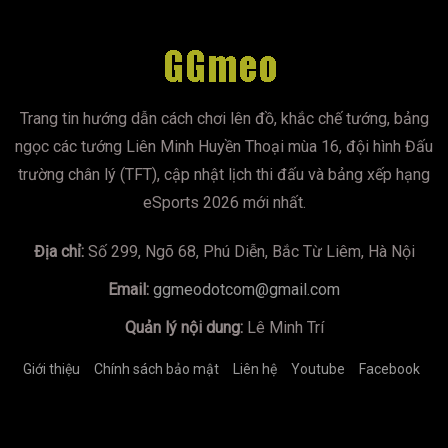
Trang tin hướng dẫn cách chơi lên đồ, khắc chế tướng, bảng
ngọc các tướng Liên Minh Huyền Thoại mùa 16, đội hình Đấu
trường chân lý (TFT), cập nhật lịch thi đấu và bảng xếp hạng
eSports 2026 mới nhất.
Địa chỉ:
Số 299, Ngõ 68, Phú Diễn, Bắc Từ Liêm, Hà Nội
Email:
ggmeodotcom@gmail.com
Quản lý nội dung:
Lê Minh Trí
Giới thiệu
Chính sách bảo mật
Liên hệ
Youtube
Facebook
https://mumoira.tv
lmss
xoilac
xoilac
trực tiếp bóng đá
Xôi
Lạc TV
Jun88
socolive
https://bongdalu.us.com/
game đổi