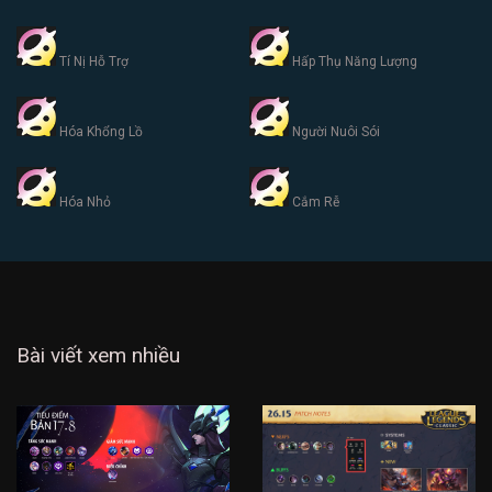
Tí Nị Hỗ Trợ
Hấp Thụ Năng Lượng
Hóa Khổng Lồ
Người Nuôi Sói
Hóa Nhỏ
Cắm Rễ
Bài viết xem nhiều