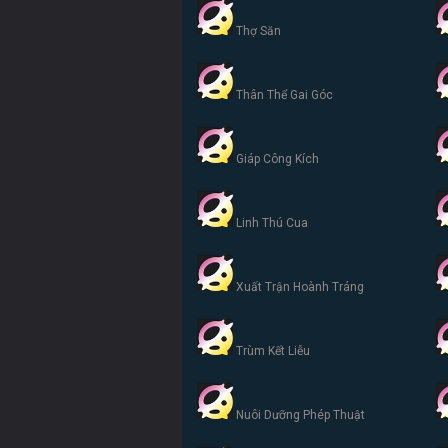
Thợ Săn
Thân Thể Gai Góc
Giáp Công Kích
Linh Thú Cua
Xuất Trận Hoành Tráng
Trùm Kết Liễu
Nuôi Dưỡng Phép Thuật