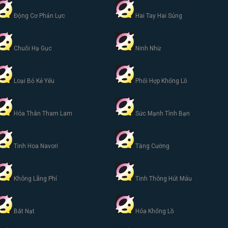
Động Cơ Phản Lực
Hai Tay Hai Súng
Chuỗi Hạ Gục
Ninh Nhừ
Loại Bỏ Kẻ Yếu
Phối Hợp Khổng Lồ
Hóa Thân Tham Lam
Sức Mạnh Tình Bạn
Tinh Hoa Navori
Tăng Cường
Không Lãng Phí
Tinh Thông Hút Máu
Bắt Nạt
Hóa Khổng Lồ