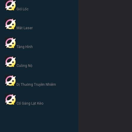
Gió Lốc
Mắt Laser
Tàng Hình
Cuồng Nộ
Dị Thường Truyền Nhiễm
Cố Gắng Lật Kèo