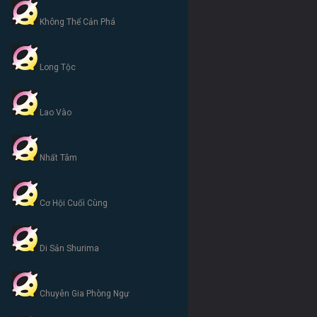
Không Thể Cản Phá
Long Tộc
Lao Vào
Nhất Tâm
Cơ Hội Cuối Cùng
Di Sản Shurima
Chuyên Gia Phòng Ngự