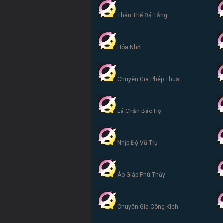
Thân Thể Đá Tảng
Hóa Nhỏ
Chuyên Gia Phép Thuật
Lá Chắn Bảo Hộ
Nhịp Độ Vũ Trụ
Áo Giáp Phù Thủy
Chuyên Gia Công Kích