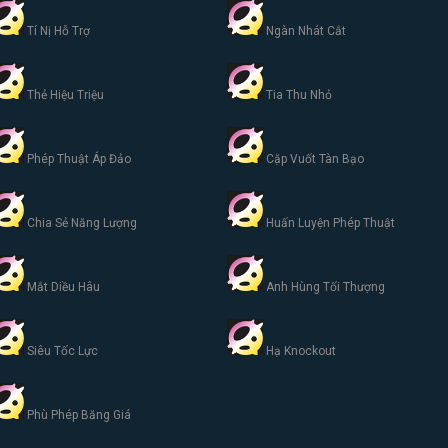
Tí Nị Hỗ Trợ
Ngàn Nhát Cắt
Thẻ Hiệu Triệu
Tia Thu Nhỏ
Phép Thuật Áp Đảo
Cặp Vuốt Tàn Bạo
Chia Sẻ Năng Lượng
Huấn Luyện Phép Thuật
Mắt Diều Hâu
Anh Hùng Tối Thượng
Siêu Tốc Lực
Hạ Knockout
Phù Phép Băng Giá