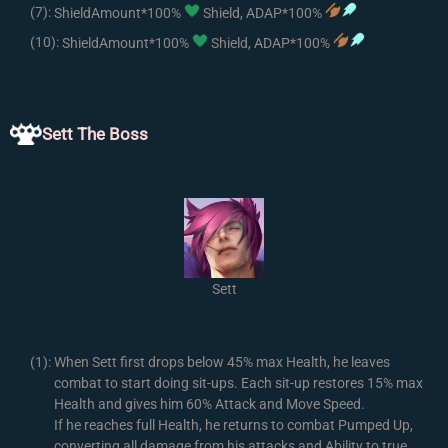
(7):
ShieldAmount*100%
Shield, ADAP*100%
(10):
ShieldAmount*100%
Shield, ADAP*100%
Sett The Boss
Sett
(1):
When Sett first drops below 45% max Health, he leaves
combat to start doing sit-ups. Each sit-up restores 15% max
Health and gives him 60% Attack and Move Speed.
If he reaches full Health, he returns to combat Pumped Up,
converting all damage from his attacks and Ability to true