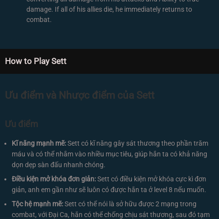
damage. If all of his allies die, he immediately returns to
combat.
How to Play Sett
Ưu điểm và Nhược điểm của Sett
Ưu điểm
Kĩ năng mạnh mẽ:
Sett có kĩ năng gây sát thương theo phần trăm
máu và có thể nhắm vào nhiều mục tiêu, giúp hắn ta có khả năng
dọn dẹp sàn đấu nhanh chóng.
Điều kiện mở khóa đơn giản:
Sett có điều kiện mở khóa cực kì đơn
giản, anh em gần như sẽ luôn có được hắn ta ở level 8 nếu muốn.
Tộc hệ mạnh mẽ:
Sett có thể nói là sở hữu được 2 mạng trong
combat, với Đại Ca, hắn có thể chống chịu sát thương, sau đó tạm