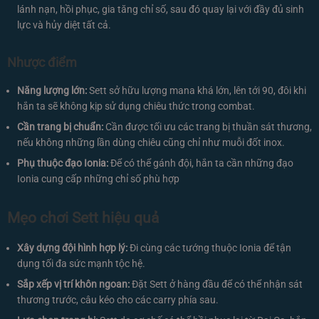
lánh nạn, hồi phục, gia tăng chỉ số, sau đó quay lại với đầy đủ sinh
lực và hủy diệt tất cả.
Nhược điểm
Năng lượng lớn:
Sett sở hữu lượng mana khá lớn, lên tới 90, đôi khi
hắn ta sẽ không kịp sử dụng chiêu thức trong combat.
Cần trang bị chuẩn:
Cần được tối ưu các trang bị thuần sát thương,
nếu không những lần dùng chiêu cũng chỉ như muỗi đốt inox.
Phụ thuộc đạo Ionia:
Để có thể gánh đội, hắn ta cần những đạo
Ionia cung cấp những chỉ số phù hợp
Mẹo chơi Sett hiệu quả
Xây dựng đội hình hợp lý:
Đi cùng các tướng thuộc Ionia để tận
dụng tối đa sức mạnh tộc hệ.
Sắp xếp vị trí khôn ngoan:
Đặt Sett ở hàng đầu để có thể nhận sát
thương trước, câu kéo cho các carry phía sau.