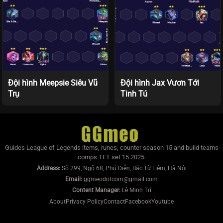
Đội hình Meepsie Siêu Vũ
Đội hình Jax Vươn Tới
Trụ
Tinh Tú
Guides League of Legends items, runes, counter season 15 and build teams
comps TFT set 15 2025.
Address:
Số 299, Ngõ 68, Phú Diễn, Bắc Từ Liêm, Hà Nội
Email:
ggmeodotcom@gmail.com
Content Manager:
Lê Minh Trí
About
Privacy Policy
Contact
Facebook
Youtube
https://mumoira.tv
lmss
xoilac
xoilac
trực tiếp bóng đá
Xôi Lạc TV
Jun88
socolive
https://bongdalu.us.com/
game đổi thưởng
tài xỉu online
xoilac
xoilac