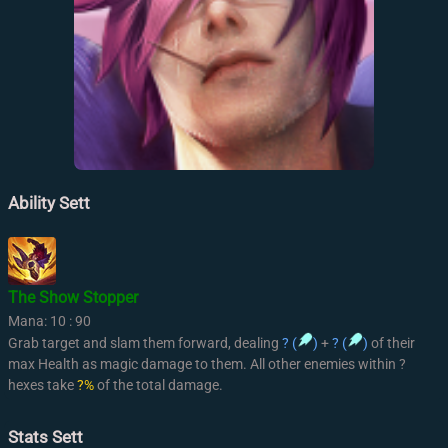
Ability Sett
The Show Stopper
Mana: 10 : 90
Grab target and slam them forward, dealing
? (
)
+
? (
)
of their
max Health as magic damage to them. All other enemies within ?
hexes take
?%
of the total damage.
Stats Sett