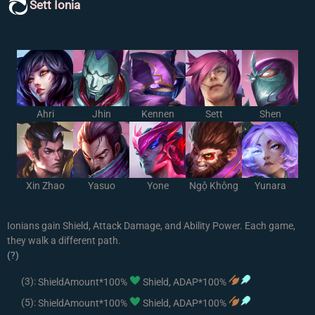
Sett Ionia
Ahri
Jhin
Kennen
Sett
Shen
Xin Zhao
Yasuo
Yone
Ngộ Không
Yunara
Ionians gain Shield, Attack Damage, and Ability Power. Each game,
they walk a different path.
(?)
(3):
ShieldAmount*100%
Shield, ADAP*100%
(5):
ShieldAmount*100%
Shield, ADAP*100%