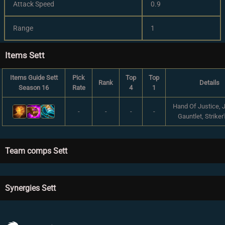
Attack Speed
0.9
Range
1
Items Sett
Items Guide Sett
Pick
Top
Top
Rank
Details
Season 16
Rate
4
1
Hand Of Justice, 
-
-
-
-
Gauntlet, Striker'
Team comps Sett
Synergies Sett