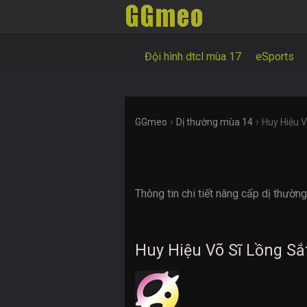
Đội hình dtcl mùa 17
eSports
›
›
GGmeo
Dị thường mùa 14
Huy Hiệu V
Thông tin chi tiết nâng cấp dị thườ
Huy Hiệu Võ Sĩ Lồng Sắ