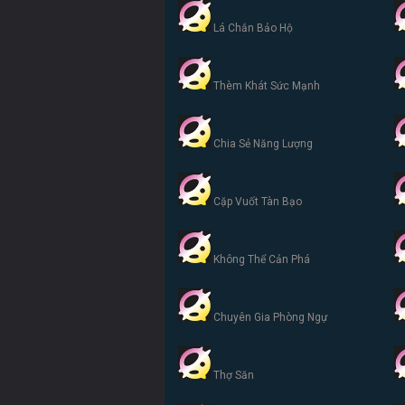
Lá Chắn Bảo Hộ
Thèm Khát Sức Mạnh
Chia Sẻ Năng Lượng
Cặp Vuốt Tàn Bạo
Không Thể Cản Phá
Chuyên Gia Phòng Ngự
Thợ Săn