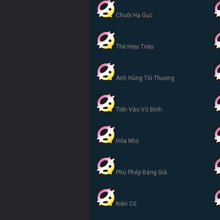
Chuỗi Hạ Gục
Thẻ Hiệu Triệu
Anh Hùng Tối Thượng
Tiến Vào Vô Định
Hóa Nhỏ
Phù Phép Băng Giá
Kiên Cố