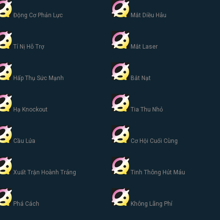
Động Cơ Phản Lực
Mắt Diều Hâu
Tí Nị Hỗ Trợ
Mắt Laser
Hấp Thụ Sức Mạnh
Bắt Nạt
Hạ Knockout
Tia Thu Nhỏ
Cầu Lửa
Cơ Hội Cuối Cùng
Xuất Trận Hoành Tráng
Tinh Thông Hút Máu
Phá Cách
Không Lãng Phí