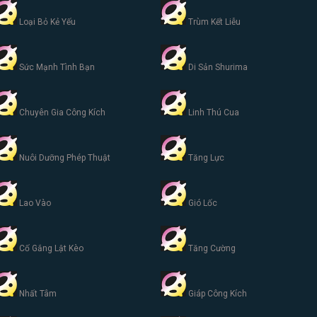
Loại Bỏ Kẻ Yếu
Trùm Kết Liễu
Sức Mạnh Tình Bạn
Di Sản Shurima
Chuyên Gia Công Kích
Linh Thú Cua
Nuôi Dưỡng Phép Thuật
Tăng Lực
Lao Vào
Gió Lốc
Cố Gắng Lật Kèo
Tăng Cường
Nhất Tâm
Giáp Công Kích