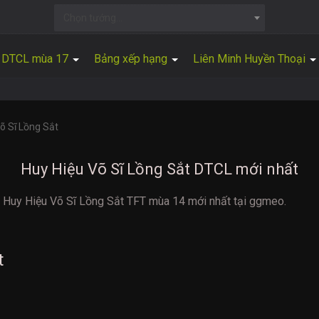
Chọn tướng...
DTCL mùa 17
Bảng xếp hạng
Liên Minh Huyền Thoại
õ Sĩ Lồng Sắt
Huy Hiệu Võ Sĩ Lồng Sắt DTCL mới nhất
ng Huy Hiệu Võ Sĩ Lồng Sắt TFT mùa 14 mới nhất tại ggmeo.
t