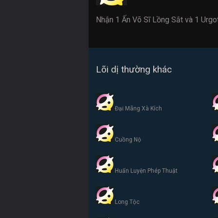
Nhận 1 Ấn Võ Sĩ Lồng Sắt và 1 Urgot
Lõi dị thường khác
Đại Mãng Xà Kích
Cuồng Nộ
Huấn Luyện Phép Thuật
Long Tộc