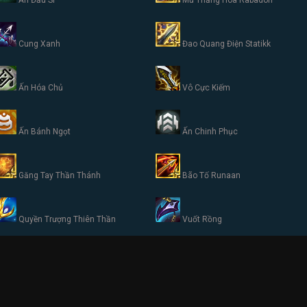
Ấn Đấu Sĩ
Mũ Thăng Hoa Rabadon
Cung Xanh
Đao Quang Điện Statikk
Ấn Hóa Chủ
Vô Cực Kiếm
Ấn Bánh Ngọt
Ấn Chinh Phục
Găng Tay Thần Thánh
Bão Tố Runaan
Quyền Trượng Thiên Thần
Vuốt Rồng