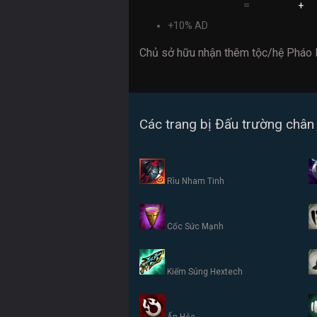
=
+
+10% AD
Chủ sở hữu nhận thêm tộc/hệ Pháo 
Các trang bị Đấu trường chân 
Rìu Nham Tinh
Cốc Sức Mạnh
Kiếm Súng Hextech