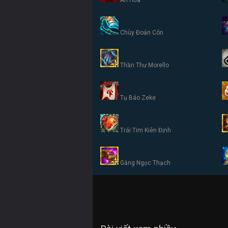
Ấn Hỏa
Chùy Đoản Côn
Thần Thư Morello
Tụ Báo Zeke
Trái Tim Kiên Định
Găng Ngọc Thạch