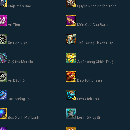
Giáp Phân Cực
Quyền Năng Khổng Thần
Ấn Tiên Linh
Món Quà Của Baron
Ấn Học Viện
Thú Tượng Thạch Giáp
Quỷ thư Morello
Áo Choàng Chiến Thuật
Ấn Bảo Hộ
Bão Tố Runaan
Diệt Khổng Lồ
Liên Xích Thủ
Bùa Xanh Mát Lành
Lời Thề Hiệp Sĩ