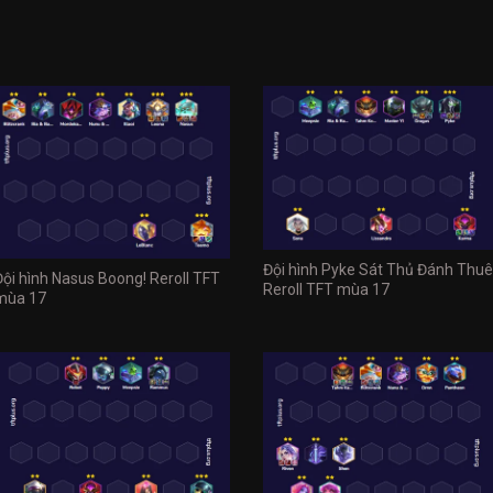
Đội hình Pyke Sát Thủ Đánh Thuê
Đội hình Nasus Boong! Reroll TFT
Reroll TFT mùa 17
mùa 17