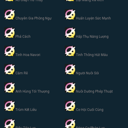
Áo Giáp Phù Thủy
Đại Mãng Xà Kích
Chuyên Gia Phòng Ngự
Huấn Luyện Sức Mạnh
Phá Cách
Hấp Thụ Năng Lượng
Tinh Hoa Navori
Tinh Thông Hút Máu
Cắm Rễ
Người Nuôi Sói
Anh Hùng Tối Thượng
Nuôi Dưỡng Phép Thuật
Trùm Kết Liễu
Cơ Hội Cuối Cùng