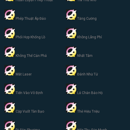
Huấn Luyện Phép Thuật
Tia Thu Nhỏ
Phép Thuật Áp Đảo
Tăng Cường
Phối Hợp Khổng Lồ
Không Lãng Phí
Không Thể Cản Phá
Nhất Tâm
Mắt Laser
Đánh Nhừ Tử
Tiến Vào Vô Định
Lá Chắn Bảo Hộ
Cặp Vuốt Tàn Bạo
Thẻ Hiệu Triệu