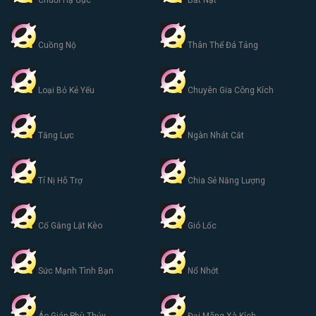
Chuỗi Hạ Gục
Bắt Nạt
Cuồng Nộ
Thân Thể Đá Tảng
Loại Bỏ Kẻ Yếu
Chuyên Gia Công Kích
Tăng Lực
Ngàn Nhát Cắt
Tí Nị Hỗ Trợ
Chia Sẻ Năng Lượng
Cố Gắng Lật Kèo
Gió Lốc
Sức Mạnh Tình Bạn
Nổ Nhớt