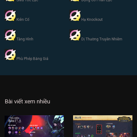
Siêu Tốc Lực
Động Cơ Phản Lực
Kiên Cố
Hạ Knockout
Tàng Hình
Dị Thường Truyền Nhiễm
Phù Phép Băng Giá
Bài viết xem nhiều