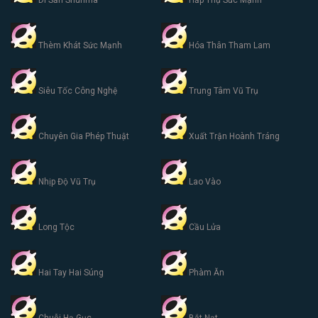
Di Sản Shurima
Hấp Thụ Sức Mạnh
Thèm Khát Sức Mạnh
Hóa Thân Tham Lam
Siêu Tốc Công Nghệ
Trung Tâm Vũ Trụ
Chuyên Gia Phép Thuật
Xuất Trận Hoành Tráng
Nhịp Độ Vũ Trụ
Lao Vào
Long Tộc
Cầu Lửa
Hai Tay Hai Súng
Phàm Ăn