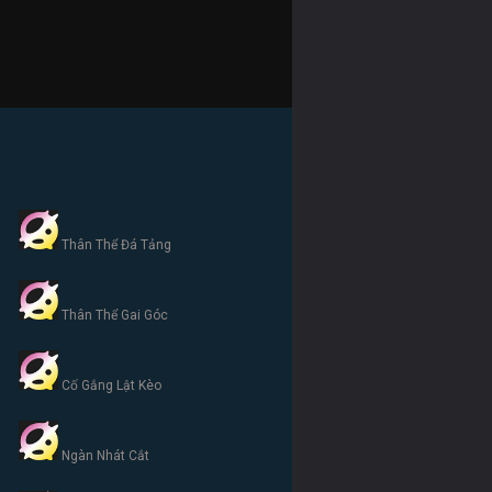
Thân Thể Đá Tảng
Thân Thể Gai Góc
Cố Gắng Lật Kèo
Ngàn Nhát Cắt