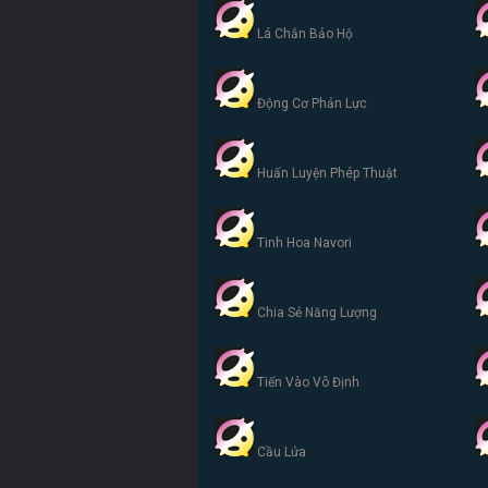
Lá Chắn Bảo Hộ
Động Cơ Phản Lực
Huấn Luyện Phép Thuật
Tinh Hoa Navori
Chia Sẻ Năng Lượng
Tiến Vào Vô Định
Cầu Lửa