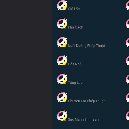
Gió Lốc
Phá Cách
Nuôi Dưỡng Phép Thuật
Hóa Nhỏ
Tăng Lực
Chuyên Gia Phép Thuật
Sức Mạnh Tình Bạn