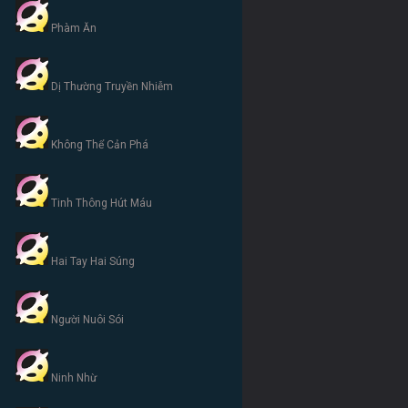
Phàm Ăn
Dị Thường Truyền Nhiễm
Không Thể Cản Phá
Tinh Thông Hút Máu
Hai Tay Hai Súng
Người Nuôi Sói
Ninh Nhừ