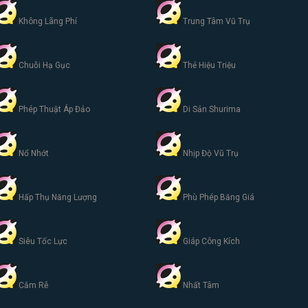
Không Lãng Phí
Trung Tâm Vũ Trụ
Chuỗi Hạ Gục
Thẻ Hiệu Triệu
Phép Thuật Áp Đảo
Di Sản Shurima
Nổ Nhớt
Nhịp Độ Vũ Trụ
Hấp Thụ Năng Lượng
Phù Phép Băng Giá
Siêu Tốc Lực
Giáp Công Kích
Cắm Rễ
Nhất Tâm