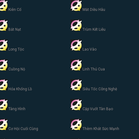
Kiên Cố
Mắt Diều Hâu
Bắt Nạt
Trùm Kết Liễu
Long Tộc
Lao Vào
Cuồng Nộ
Linh Thú Cua
Hóa Khổng Lồ
Siêu Tốc Công Nghệ
Tàng Hình
Cặp Vuốt Tàn Bạo
Cơ Hội Cuối Cùng
Thèm Khát Sức Mạnh