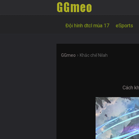
Đội hình dtcl mùa 17
eSports
›
GGmeo
Khắc chế Nilah
Cách kh