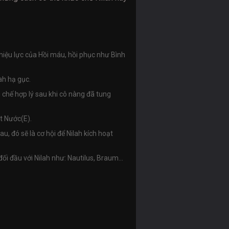
 hiệu lực của Hồi máu, hồi phục như Bình
ah hạ gục.
 chế hợp lý sau khi cô nàng đã tung
t Nước(E).
, đó sẽ là cơ hội để Nilah kích hoạt
 đầu với Nilah như: Nautilus, Braum...