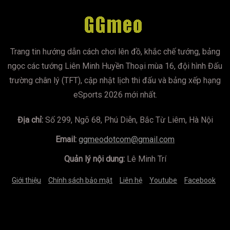
Trang tin hướng dẫn cách chơi lên đồ, khắc chế tướng, bảng
ngọc các tướng Liên Minh Huyền Thoại mùa 16, đội hình Đấu
trường chân lý (TFT), cập nhật lịch thi đấu và bảng xếp hạng
eSports 2026 mới nhất.
Địa chỉ:
Số 299, Ngõ 68, Phú Diễn, Bắc Từ Liêm, Hà Nội
Email:
ggmeodotcom@gmail.com
Quản lý nội dung:
Lê Minh Trí
Giới thiệu
Chính sách bảo mật
Liên hệ
Youtube
Facebook
https://mumoira.tv
lmss
xoilac
xoilac
trực tiếp bóng đá
Xôi
Lạc TV
Jun88
socolive
https://bongdalu.us.com/
game đổi