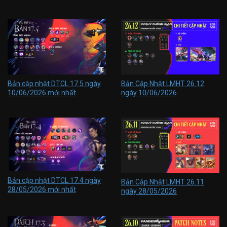
Bản cập nhật DTCL 17.5 ngày
Bản Cập Nhật LMHT 26.12
10/06/2026 mới nhất
ngày 10/06/2026
Bản cập nhật DTCL 17.4 ngày
Bản Cập Nhật LMHT 26.11
28/05/2026 mới nhất
ngày 28/05/2026