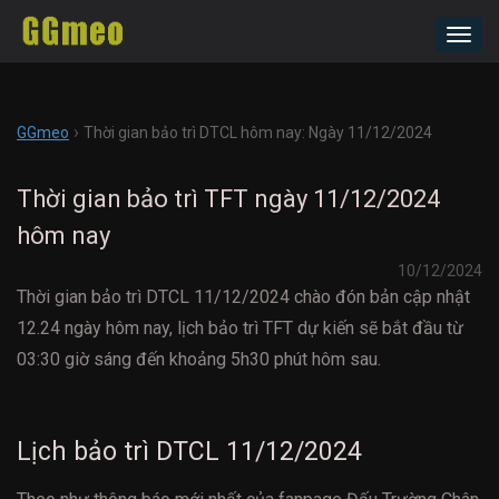
Toggl
navig
›
GGmeo
Thời gian bảo trì DTCL hôm nay: Ngày 11/12/2024
Thời gian bảo trì TFT ngày 11/12/2024
hôm nay
10/12/2024
Thời gian bảo trì DTCL 11/12/2024 chào đón bản cập nhật
12.24 ngày hôm nay, lịch bảo trì TFT dự kiến sẽ bắt đầu từ
03:30 giờ sáng đến khoảng 5h30 phút hôm sau.
Lịch bảo trì DTCL 11/12/2024